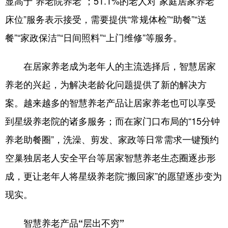
显高于“养老院养老”；51.1%的老人对“家庭居家养老
床位”服务表示接受，需要提供“常规体检”“助餐”“送
会展
彩票
娱乐
时尚
餐”“家政保洁”“日间照料”“上门维修”等服务。
悦读
公益
书画
一带一路
亚太网
上市公司
投教基地
在居家养老成为老年人的主流选择后，智慧居家
养老的兴起，为解决老龄化问题提供了新的解决方
地方频道
案。越来越多的智慧养老产品让居家养老也可以享受
到星级养老院的诸多服务；而在家门口布局的“15分钟
首页
山东新闻
图片
专题·访谈
养老助餐圈”，洗澡、剪发、家政等日常需求一键预约
政事
文旅
社会民生
山东产经
空巢独居老人安全平台等居家智慧养老生态圈逐步形
文娱
融媒秀
地市
科教
成，更让老年人将星级养老院“搬回家”的愿望逐步变为
健康
微视齐鲁
现实。
智慧养老产品“层出不穷”
多语种频道