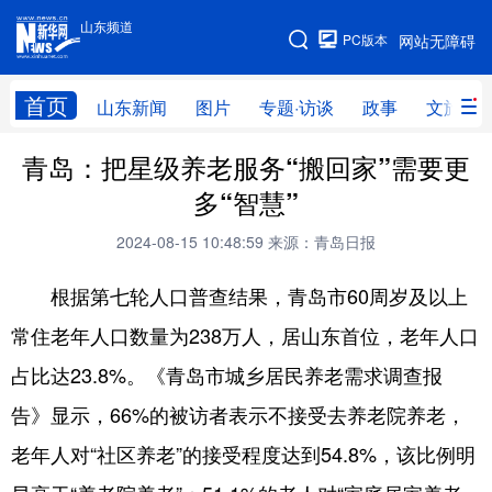
山东频道
手机版
PC版本
网站无障碍
网站地图
首页
山东新闻
图片
专题·访谈
政事
文旅
青岛：把星级养老服务“搬回家”需要更
学习进行时
高层
时政
人事
多“智慧”
国际
财经
网评
港澳
2024-08-15 10:48:59
来源：青岛日报
台湾
思客智库
全球连线
教育
根据第七轮人口普查结果，青岛市60周岁及以上
科技
科普
体育
文化
常住老年人口数量为238万人，居山东首位，老年人口
健康
军事
访谈
视频
占比达23.8%。《青岛市城乡居民养老需求调查报
图片
中央文件
金融
汽车
告》显示，66%的被访者表示不接受去养老院养老，
食品
人居
信息化
乡村振兴
老年人对“社区养老”的接受程度达到54.8%，该比例明
溯源中国
城市
旅游
能源