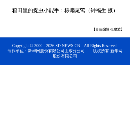
稻田里的捉虫小能手：棕扇尾莺（钟福生 摄）
会展
彩票
娱乐
时尚
悦读
公益
书画
一带一路
【责任编辑:张建波】
亚太网
上市公司
投教基地
Copyright © 2000 - 2026 SD.NEWS.CN All Rights Reserved.
制作单位：新华网股份有限公司山东分公司 版权所有 新华网
股份有限公司
地方频道
首页
山东新闻
图片
专题·访谈
政事
文旅
社会民生
山东产经
文娱
融媒秀
地市
科教
健康
微视齐鲁
多语种频道