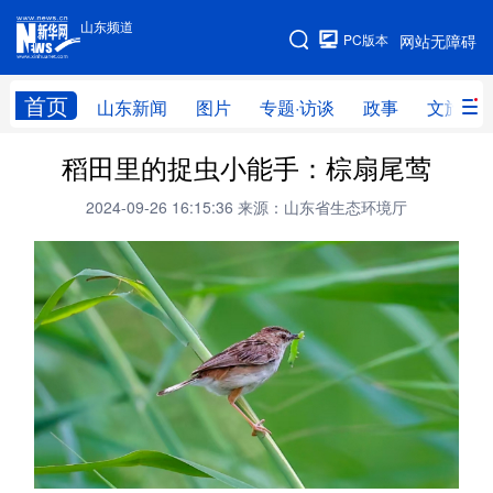
山东频道
手机版
PC版本
网站无障碍
网站地图
首页
山东新闻
图片
专题·访谈
政事
文旅
稻田里的捉虫小能手：棕扇尾莺
学习进行时
高层
时政
人事
2024-09-26 16:15:36
来源：山东省生态环境厅
国际
财经
网评
港澳
台湾
思客智库
全球连线
教育
科技
科普
体育
文化
健康
军事
访谈
视频
图片
中央文件
金融
汽车
食品
人居
信息化
乡村振兴
溯源中国
城市
旅游
能源