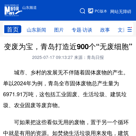
山东频道
手机版
PC版本
网站无障碍
网站地图
首页
山东新闻
图片
专题·访谈
政事
文旅
变废为宝，青岛打造近900个“无废细胞”
学习进行时
高层
时政
人事
2025-07-17 09:13:27
来源：青岛日报
国际
财经
网评
港澳
城市、乡村的发展无不伴随着固体废物的产生。
台湾
思客智库
全球连线
教育
单以2024年为例，青岛全市固体废物总产生量为
科技
科普
体育
文化
6971.91万吨，这包括工业固废、生活垃圾、建筑垃
健康
军事
访谈
视频
圾、农业固废等废弃物。
图片
中央文件
金融
汽车
可如果把这些看似无用的废物，置于另一个循环
食品
人居
信息化
乡村振兴
中就是有用的资源。如焚烧生活垃圾用来发电，建筑
溯源中国
城市
旅游
能源