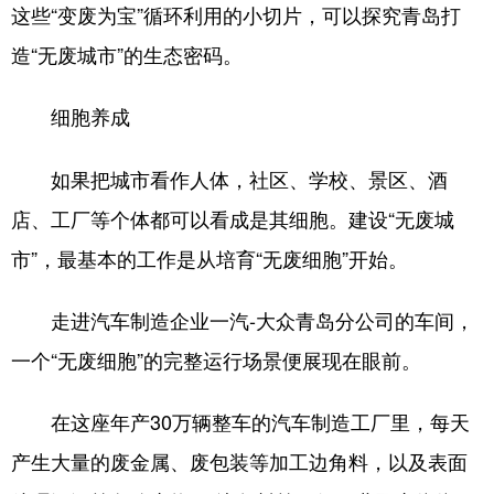
这些“变废为宝”循环利用的小切片，可以探究青岛打
English
Español
Français
عربى
造“无废城市”的生态密码。
Русский язык
日本語
한국어
细胞养成
Deutsch
Português
如果把城市看作人体，社区、学校、景区、酒
店、工厂等个体都可以看成是其细胞。建设“无废城
市”，最基本的工作是从培育“无废细胞”开始。
走进汽车制造企业一汽-大众青岛分公司的车间，
一个“无废细胞”的完整运行场景便展现在眼前。
在这座年产30万辆整车的汽车制造工厂里，每天
产生大量的废金属、废包装等加工边角料，以及表面