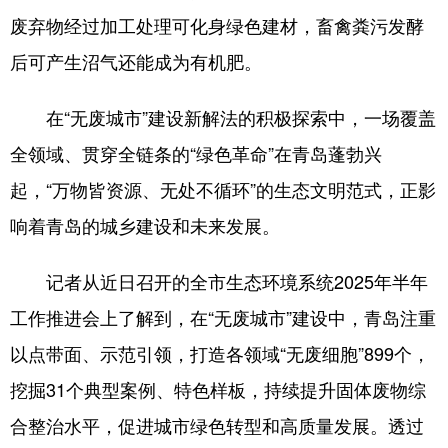
废弃物经过加工处理可化身绿色建材，畜禽粪污发酵
会展
彩票
娱乐
时尚
后可产生沼气还能成为有机肥。
悦读
公益
书画
一带一路
在“无废城市”建设新解法的积极探索中，一场覆盖
亚太网
上市公司
投教基地
全领域、贯穿全链条的“绿色革命”在青岛蓬勃兴
起，“万物皆资源、无处不循环”的生态文明范式，正影
地方频道
响着青岛的城乡建设和未来发展。
首页
山东新闻
图片
专题·访谈
记者从近日召开的全市生态环境系统2025年半年
政事
文旅
社会民生
山东产经
工作推进会上了解到，在“无废城市”建设中，青岛注重
文娱
融媒秀
地市
科教
以点带面、示范引领，打造各领域“无废细胞”899个，
健康
微视齐鲁
挖掘31个典型案例、特色样板，持续提升固体废物综
合整治水平，促进城市绿色转型和高质量发展。透过
多语种频道