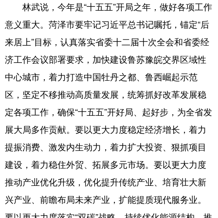
林武说，今年是“十五五”开局之年，做好各项工作
English
Español
Français
عربى
意义重大。菏泽市要牢记习近平总书记嘱托，锚定“后
来居上”目标，认真落实省委十二届十次全会和省委经
Русский язык
日本語
한국어
济工作会议部署要求，加快建设鲁苏豫皖交界区域性
Deutsch
Português
中心城市，着力打造中国牡丹之都、鲁西崛起示范
区，坚定不移推动高质量发展，统筹抓好改革发展稳
定各项工作，确保“十五五”开好局、起好步，为全省发
展大局多作贡献。要以更大力度稳定经济增长，着力
提振消费、激发内生动力，着力扩大投资、狠抓项目
建设，着力稳住外贸、拓展多元市场。要以更大力度
推动产业优化升级，优化提升传统产业、培育壮大新
兴产业、前瞻布局未来产业，扩能提质现代服务业。
要以更大力度落实“双碳”战略，持续优化能源结构，推