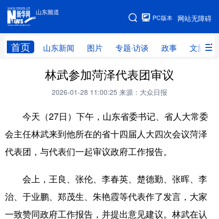
山东频道
手机版
PC版本
网站无障碍
网站地图
首页
山东新闻
图片
专题·访谈
政事
文旅
林武参加菏泽代表团审议
学习进行时
高层
时政
人事
2026-01-28 11:00:25
来源：大众日报
国际
财经
网评
港澳
今天（27日）下午，山东省委书记、省人大常委
台湾
思客智库
全球连线
教育
会主任林武来到他所在的省十四届人大四次会议菏泽
科技
科普
体育
文化
代表团，与代表们一起审议政府工作报告。
健康
军事
访谈
视频
图片
中央文件
金融
汽车
会上，王良、张伦、李春英、楚德勤、张晖、李
治、于业鹏、郑茂生、朱艳霞等代表作了发言，大家
食品
人居
信息化
乡村振兴
一致赞同政府工作报告，并提出意见建议。林武在认
溯源中国
城市
旅游
能源