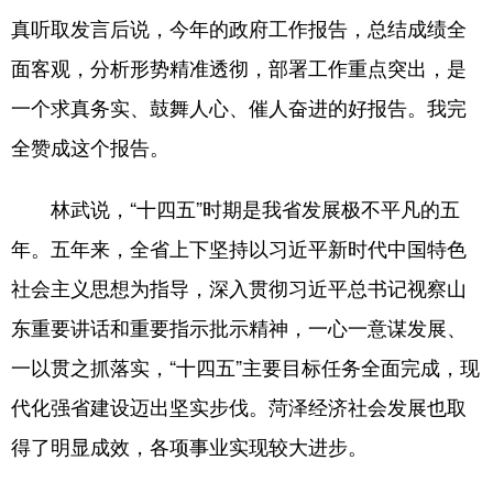
真听取发言后说，今年的政府工作报告，总结成绩全
会展
彩票
娱乐
时尚
面客观，分析形势精准透彻，部署工作重点突出，是
悦读
公益
书画
一带一路
一个求真务实、鼓舞人心、催人奋进的好报告。我完
亚太网
上市公司
投教基地
全赞成这个报告。
林武说，“十四五”时期是我省发展极不平凡的五
地方频道
年。五年来，全省上下坚持以习近平新时代中国特色
首页
山东新闻
图片
专题·访谈
社会主义思想为指导，深入贯彻习近平总书记视察山
政事
文旅
社会民生
山东产经
东重要讲话和重要指示批示精神，一心一意谋发展、
文娱
融媒秀
地市
科教
一以贯之抓落实，“十四五”主要目标任务全面完成，现
代化强省建设迈出坚实步伐。菏泽经济社会发展也取
健康
微视齐鲁
得了明显成效，各项事业实现较大进步。
多语种频道