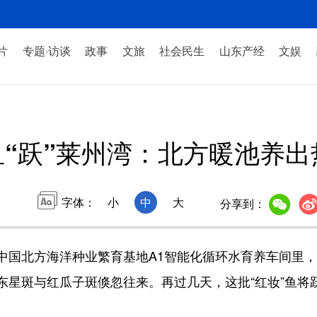
片
专题·访谈
政事
文旅
社会民生
山东产经
文娱
“跃”莱州湾：北方暖池养出
字体：
小
中
大
分享到：
北方海洋种业繁育基地A1智能化循环水育养车间里，
星斑与红瓜子斑倏忽往来。再过几天，这批“红妆”鱼将跃