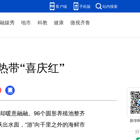
客户端
手机版
站内搜索
融媒秀
地市
科教
健康
微视齐鲁
热带“喜庆红”
却暖意融融。96个圆形养殖池整齐
出水面，“游”向千里之外的海鲜市