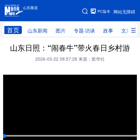
山东频道
手机版
PC版本
网站无障碍
网站地图
首页
山东新闻
图片
专题·访谈
政事
文旅
山东日照：“闹春牛”带火春日乡村游
学习进行时
高层
时政
人事
2026-03-22 08:57:28
来源：新华社
国际
财经
网评
港澳
台湾
思客智库
全球连线
教育
科技
科普
体育
文化
健康
军事
访谈
视频
图片
中央文件
金融
汽车
食品
人居
信息化
乡村振兴
溯源中国
城市
旅游
能源