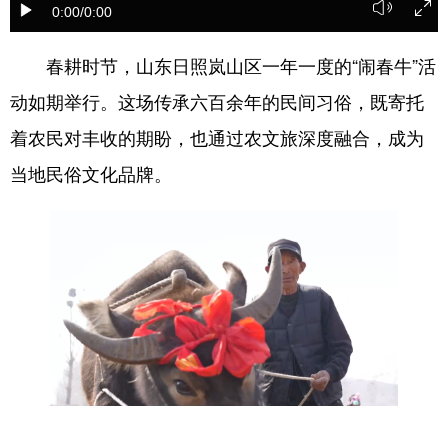
0:00
/0:00
会展
彩票
娱乐
时尚
春耕时节，山东日照岚山区一年一度的“闹春牛”活
悦读
公益
书画
一带一路
动如期举行。这场传承六百余年的民间习俗，既寄托
亚太网
上市公司
投教基地
着农民对丰收的期盼，也通过农文旅深度融合，成为
当地民俗文化品牌。
地方频道
首页
山东新闻
图片
专题·访谈
政事
文旅
社会民生
山东产经
文娱
融媒秀
地市
科教
健康
微视齐鲁
多语种频道