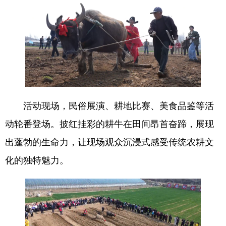
English
Español
Français
عربى
Русский язык
日本語
한국어
Deutsch
Português
活动现场，民俗展演、耕地比赛、美食品鉴等活
动轮番登场。披红挂彩的耕牛在田间昂首奋蹄，展现
出蓬勃的生命力，让现场观众沉浸式感受传统农耕文
化的独特魅力。