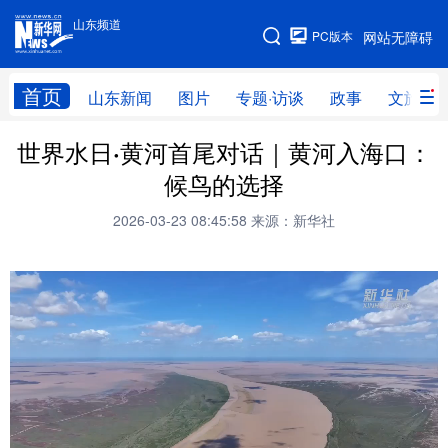
山东频道
手机版
PC版本
网站无障碍
网站地图
首页
山东新闻
图片
专题·访谈
政事
文旅
世界水日·黄河首尾对话｜黄河入海口：
学习进行时
高层
时政
人事
候鸟的选择
国际
财经
网评
港澳
2026-03-23 08:45:58
来源：新华社
台湾
思客智库
全球连线
教育
科技
科普
体育
文化
健康
军事
访谈
视频
图片
中央文件
金融
汽车
食品
人居
信息化
乡村振兴
溯源中国
城市
旅游
能源