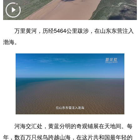
会展
彩票
娱乐
时尚
悦读
公益
书画
一带一路
万里黄河，历经5464公里跋涉，在山东东营注入
亚太网
上市公司
投教基地
渤海。
地方频道
首页
山东新闻
图片
专题·访谈
政事
文旅
社会民生
山东产经
文娱
融媒秀
地市
科教
健康
微视齐鲁
河海交汇处，黄蓝分明的奇观铺展在天地间。每
年，数百万只候鸟跨越山海，在这片共和国最年轻的
多语种频道