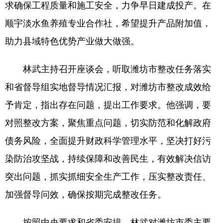
求确保工程质量和施工安全，力争早日建成投产。在
顺宇淡水鱼养殖专业合作社，希望提升产品附加值，
English
Español
Français
عربى
助力县域特色优势产业做大做强。
Русский язык
日本語
한국어
Deutsch
Português
林武主持召开座谈会，听取潍坊市整改任务落实
和省督导组实地督导情况汇报，对潍坊市整改成效给
予肯定，指出存在问题，提出工作要求。他强调，要
对照整改方案，聚焦重点问题，切实防范和化解政府
债务风险，全面提升财政科学管理水平，坚决打好污
染防治攻坚战，持续保障和改善民生，有效解决信访
突出问题，抓实抓细安全生产工作，压实整改责任、
加强督导问效，确保按期完成整改任务。
按照中央要求和省委安排，林武对潍坊市委主要