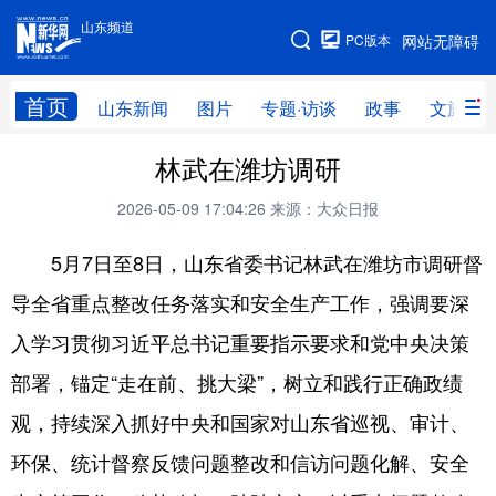
山东频道
手机版
PC版本
网站无障碍
网站地图
首页
山东新闻
图片
专题·访谈
政事
文旅
林武在潍坊调研
学习进行时
高层
时政
人事
2026-05-09 17:04:26
来源：大众日报
国际
财经
网评
港澳
5月7日至8日，山东省委书记林武在潍坊市调研督
台湾
思客智库
全球连线
教育
导全省重点整改任务落实和安全生产工作，强调要深
科技
科普
体育
文化
入学习贯彻习近平总书记重要指示要求和党中央决策
健康
军事
访谈
视频
部署，锚定“走在前、挑大梁”，树立和践行正确政绩
图片
中央文件
金融
汽车
观，持续深入抓好中央和国家对山东省巡视、审计、
食品
人居
信息化
乡村振兴
环保、统计督察反馈问题整改和信访问题化解、安全
溯源中国
城市
旅游
能源