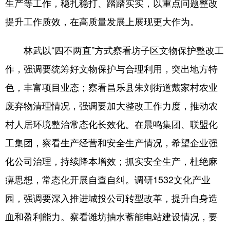
生产等工作，稳扎稳打、踏踏实实，以重点问题整改
提升工作质效，在高质量发展上展现更大作为。
会展
彩票
娱乐
时尚
悦读
公益
书画
一带一路
林武以“四不两直”方式察看坊子区文物保护整改工
亚太网
上市公司
投教基地
作，强调要统筹好文物保护与合理利用，突出地方特
色，丰富项目业态；察看昌乐县朱刘街道戴家村农业
地方频道
废弃物清理情况，强调要加大整改工作力度，推动农
村人居环境整治常态化长效化。在晨鸣集团、联盟化
首页
山东新闻
图片
专题·访谈
工集团，察看生产经营和安全生产情况，希望企业强
政事
文旅
社会民生
山东产经
化公司治理，持续降本增效；抓实安全生产，杜绝麻
文娱
融媒秀
地市
科教
痹思想，常态化开展自查自纠。调研1532文化产业
健康
微视齐鲁
园，强调要深入推进城投公司转型改革，提升自身造
血和盈利能力。察看潍坊抽水蓄能电站建设情况，要
多语种频道