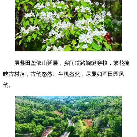
English
Español
Français
عربى
Русский язык
日本語
한국어
Deutsch
Português
层叠田垄依山延展，乡间道路蜿蜒穿梭，繁花掩
映古村落，古韵悠然、生机盎然，尽显如画田园风
韵。