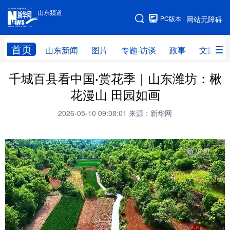
山东频道
手机版
PC版本
网站无障碍
网站地图
首页
山东新闻
图片
专题·访谈
政事
文旅
千城百县看中国·赏花季｜山东潍坊：楸
学习进行时
高层
时政
人事
花漫山 田园如画
国际
财经
网评
港澳
2026-05-10 09:08:01
来源：新华网
台湾
思客智库
全球连线
教育
科技
科普
体育
文化
健康
军事
访谈
视频
图片
中央文件
金融
汽车
食品
人居
信息化
乡村振兴
溯源中国
城市
旅游
能源