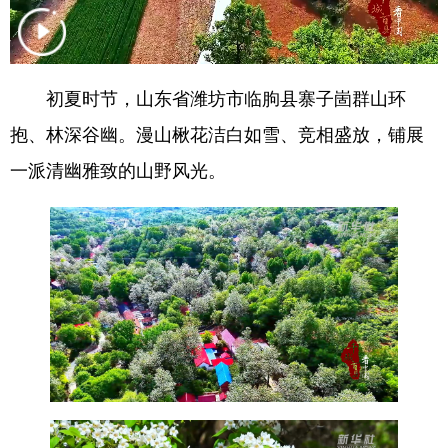
会展
彩票
娱乐
时尚
悦读
公益
书画
一带一路
初夏时节，山东省潍坊市临朐县寨子崮群山环
亚太网
上市公司
投教基地
抱、林深谷幽。漫山楸花洁白如雪、竞相盛放，铺展
一派清幽雅致的山野风光。
地方频道
首页
山东新闻
图片
专题·访谈
政事
文旅
社会民生
山东产经
文娱
融媒秀
地市
科教
健康
微视齐鲁
多语种频道