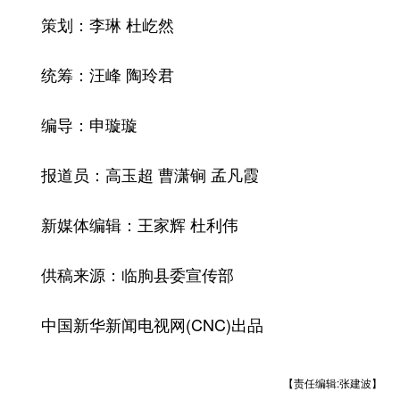
策划：李琳 杜屹然
统筹：汪峰 陶玲君
编导：申璇璇
报道员：高玉超 曹潇锏 孟凡霞
新媒体编辑：王家辉 杜利伟
供稿来源：临朐县委宣传部
中国新华新闻电视网(CNC)出品
【责任编辑:张建波】