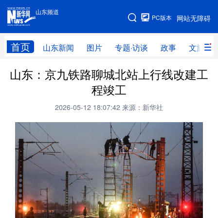
山东频道
手机版
PC版本
网站无障碍
网站地图
首页
山东新闻
图片
专题·访谈
政事
文旅
山东：京九铁路聊城北站上行线改建工
学习进行时
高层
时政
人事
程竣工
国际
财经
网评
港澳
2026-05-12 18:07:42
来源：新华社
台湾
思客智库
全球连线
教育
科技
科普
体育
文化
健康
军事
访谈
视频
图片
中央文件
金融
汽车
食品
人居
信息化
乡村振兴
溯源中国
城市
旅游
能源