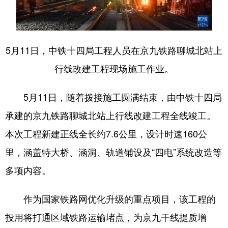
会展
彩票
娱乐
时尚
悦读
公益
书画
一带一路
5月11日，中铁十四局工程人员在京九铁路聊城北站上
亚太网
上市公司
投教基地
行线改建工程现场施工作业。
5月11日，随着拨接施工圆满结束，由中铁十四局
地方频道
承建的京九铁路聊城北站上行线改建工程全线竣工。
首页
山东新闻
图片
专题·访谈
本次工程新建正线全长约7.6公里，设计时速160公
政事
文旅
社会民生
山东产经
里，涵盖特大桥、涵洞、轨道铺设及“四电”系统改造等
文娱
融媒秀
地市
科教
多项内容。
健康
微视齐鲁
作为国家铁路网优化升级的重点项目，该工程的
投用将打通区域铁路运输堵点，为京九干线提质增
多语种频道