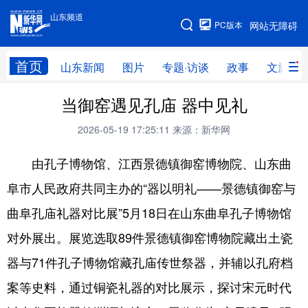
山东频道
手机版
PC版本
网站无障碍
网站地图
首页
山东新闻
图片
专题·访谈
政事
文旅
当御窑遇见孔庙 器中见礼
学习进行时
高层
时政
人事
2026-05-19 17:25:11
来源：新华网
国际
财经
网评
港澳
由孔子博物馆、江西景德镇御窑博物院、山东曲
台湾
思客智库
全球连线
教育
阜市人民政府共同主办的“器以明礼——景德镇御窑与
科技
科普
体育
文化
曲阜孔庙礼器对比展”5月18日在山东曲阜孔子博物馆
健康
军事
访谈
视频
对外展出。展览选取89件景德镇御窑博物院藏出土瓷
图片
中央文件
金融
汽车
器与71件孔子博物馆藏孔庙传世祭器，并辅以孔府档
食品
人居
信息化
乡村振兴
案等史料，通过铜瓷礼器的对比展示，探讨宋元时代
溯源中国
城市
旅游
能源