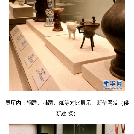
English
Español
Français
عربى
Русский язык
日本語
한국어
Deutsch
Português
展厅内，铜爵、秞爵、觚等对比展示。新华网发（侯
新建 摄）