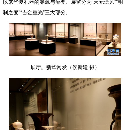
以来华夏礼器的渊源与流变。展览分为“宋元遗风”“明
制之变”“吉金重光”三大部分。
会展
彩票
娱乐
时尚
悦读
公益
书画
一带一路
亚太网
上市公司
投教基地
地方频道
展厅。新华网发（侯新建 摄）
首页
山东新闻
图片
专题·访谈
政事
文旅
社会民生
山东产经
文娱
融媒秀
地市
科教
健康
微视齐鲁
多语种频道