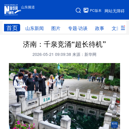
山东频道
手机版
PC版本
网站无障碍
网站地图
首页
山东新闻
图片
专题·访谈
政事
文旅
济南：千泉竞涌“超长待机”
学习进行时
高层
时政
人事
2026-05-21 09:09:38
来源：新华网
国际
财经
网评
港澳
台湾
思客智库
全球连线
教育
科技
科普
体育
文化
健康
军事
访谈
视频
图片
中央文件
金融
汽车
食品
人居
信息化
乡村振兴
溯源中国
城市
旅游
能源