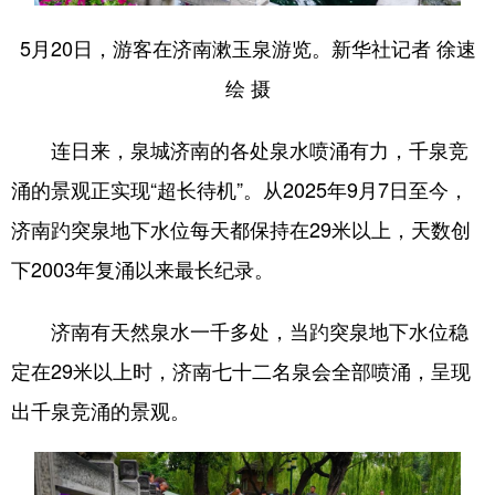
会展
彩票
娱乐
时尚
5月20日，游客在济南漱玉泉游览。新华社记者 徐速
绘 摄
悦读
公益
书画
一带一路
亚太网
上市公司
投教基地
连日来，泉城济南的各处泉水喷涌有力，千泉竞
涌的景观正实现“超长待机”。从2025年9月7日至今，
地方频道
济南趵突泉地下水位每天都保持在29米以上，天数创
下2003年复涌以来最长纪录。
首页
山东新闻
图片
专题·访谈
政事
文旅
社会民生
山东产经
济南有天然泉水一千多处，当趵突泉地下水位稳
文娱
融媒秀
地市
科教
定在29米以上时，济南七十二名泉会全部喷涌，呈现
出千泉竞涌的景观。
健康
微视齐鲁
多语种频道