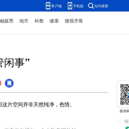
客户端
手机版
站内搜索
融媒秀
地市
科教
健康
微视齐鲁
管闲事”
但这片空间并非天然纯净，色情、