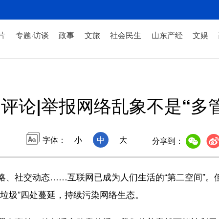
片
专题·访谈
政事
文旅
社会民生
山东产经
文娱
评论|举报网络乱象不是“多
字体：
小
中
大
分享到：
社交动态……互联网已成为人们生活的“第二空间”。
“垃圾”四处蔓延，持续污染网络生态。