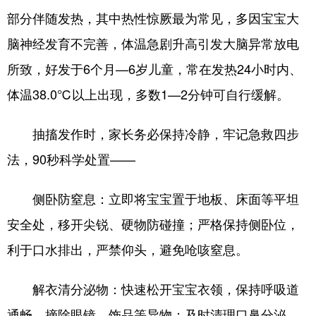
部分伴随发热，其中热性惊厥最为常见，多因宝宝大
会展
彩票
娱乐
时尚
脑神经发育不完善，体温急剧升高引发大脑异常放电
悦读
公益
书画
一带一路
所致，好发于6个月—6岁儿童，常在发热24小时内、
亚太网
上市公司
投教基地
体温38.0℃以上出现，多数1—2分钟可自行缓解。
抽搐发作时，家长务必保持冷静，牢记急救四步
地方频道
法，90秒科学处置——
首页
山东新闻
图片
专题·访谈
侧卧防窒息：立即将宝宝置于地板、床面等平坦
政事
文旅
社会民生
山东产经
安全处，移开尖锐、硬物防碰撞；严格保持侧卧位，
文娱
融媒秀
地市
科教
利于口水排出，严禁仰头，避免呛咳窒息。
健康
微视齐鲁
解衣清分泌物：快速松开宝宝衣领，保持呼吸道
通畅，摘除眼镜、饰品等异物；及时清理口鼻分泌
多语种频道