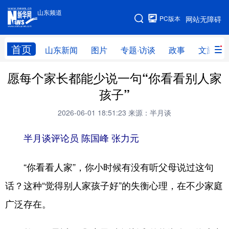
山东频道
手机版
PC版本
网站无障碍
网站地图
首页
山东新闻
图片
专题·访谈
政事
文旅
愿每个家长都能少说一句“你看看别人家
学习进行时
高层
时政
人事
孩子”
国际
财经
网评
港澳
2026-06-01 18:51:23
来源：半月谈
台湾
思客智库
全球连线
教育
半月谈评论员 陈国峰 张力元
科技
科普
体育
文化
健康
军事
访谈
视频
“你看看人家”，你小时候有没有听父母说过这句
话？这种“觉得别人家孩子好”的失衡心理，在不少家庭
图片
中央文件
金融
汽车
广泛存在。
食品
人居
信息化
乡村振兴
溯源中国
城市
旅游
能源