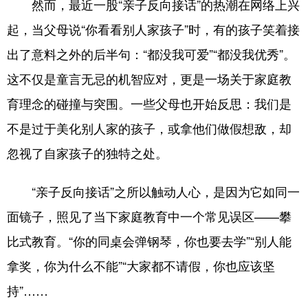
然而，最近一股“亲子反向接话”的热潮在网络上兴
起，当父母说“你看看别人家孩子”时，有的孩子笑着接
会展
彩票
娱乐
时尚
出了意料之外的后半句：“都没我可爱”“都没我优秀”。
悦读
公益
书画
一带一路
这不仅是童言无忌的机智应对，更是一场关于家庭教
亚太网
上市公司
投教基地
育理念的碰撞与突围。一些父母也开始反思：我们是
不是过于美化别人家的孩子，或拿他们做假想敌，却
地方频道
忽视了自家孩子的独特之处。
首页
山东新闻
图片
专题·访谈
“亲子反向接话”之所以触动人心，是因为它如同一
政事
文旅
社会民生
山东产经
面镜子，照见了当下家庭教育中一个常见误区——攀
文娱
融媒秀
地市
科教
比式教育。“你的同桌会弹钢琴，你也要去学”“别人能
健康
微视齐鲁
拿奖，你为什么不能”“大家都不请假，你也应该坚
持”……
多语种频道