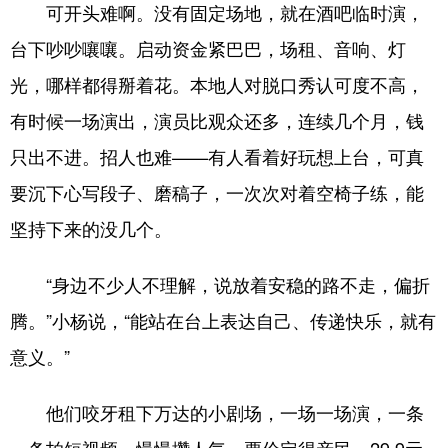
可开头难啊。没有固定场地，就在酒吧临时演，
台下吵吵嚷嚷。启动资金紧巴巴，场租、音响、灯
光，哪样都得掰着花。本地人对脱口秀认可度不高，
有时候一场演出，演员比观众还多，连续几个月，钱
只出不进。招人也难——有人看着好玩想上台，可真
要沉下心写段子、磨稿子，一次次对着空椅子练，能
坚持下来的没几个。
“身边不少人不理解，说放着安稳的路不走，偏折
腾。”小杨说，“能站在台上表达自己、传递快乐，就有
意义。”
他们咬牙租下万达的小剧场，一场一场演，一条
一条拍短视频，慢慢攒人气。票价定得亲民，29.9元