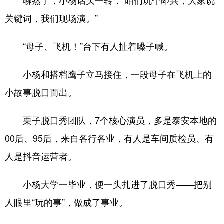
关键词，我们现场演。”
English
Español
Français
عربى
Русский язык
日本語
한국어
“母子、飞机！”台下有人扯着嗓子喊。
Deutsch
Português
小杨和搭档鹰子立马接住，一段母子在飞机上的
小故事脱口而出。
栗子脱口秀团队，7个核心演员，多是泰安本地的
00后、95后，来自各行各业，有人是车间质检员、有
人是抖音运营者。
小杨大学一毕业，便一头扎进了脱口秀——把别
人眼里“玩的事”，做成了事业。