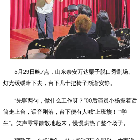
会展
彩票
娱乐
时尚
悦读
公益
书画
一带一路
亚太网
上市公司
投教基地
地方频道
5月29日晚7点，山东泰安万达栗子脱口秀剧场。
首页
山东新闻
图片
专题·访谈
灯光缓缓暗下去，台下几十把椅子渐渐安静。
政事
文旅
社会民生
山东产经
“先聊两句，做什么工作呀？”00后演员小杨握着话
文娱
融媒秀
地市
科教
筒走上台，话音刚落，台下便有人喊“上班族！”“学
健康
微视齐鲁
生”。笑声零零散散地起来，慢慢烘热了整个场子。
多语种频道
聊熟了，小杨话头一转：“咱们玩个即兴，大家说