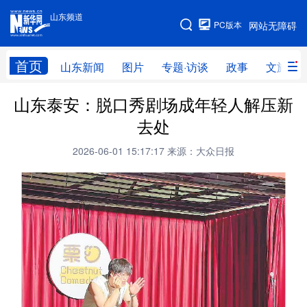
山东频道
手机版
PC版本
网站无障碍
网站地图
首页
山东新闻
图片
专题·访谈
政事
文旅
山东泰安：脱口秀剧场成年轻人解压新
学习进行时
高层
时政
人事
去处
国际
财经
网评
港澳
2026-06-01 15:17:17
来源：大众日报
台湾
思客智库
全球连线
教育
科技
科普
体育
文化
健康
军事
访谈
视频
图片
中央文件
金融
汽车
食品
人居
信息化
乡村振兴
溯源中国
城市
旅游
能源