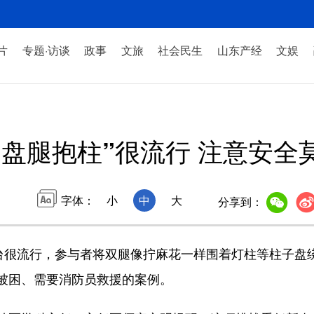
片
专题·访谈
政事
文旅
社会民生
山东产经
文娱
“盘腿抱柱”很流行 注意安全
字体：
小
中
大
分享到：
很流行，参与者将双腿像拧麻花一样围着灯柱等柱子盘
被困、需要消防员救援的案例。