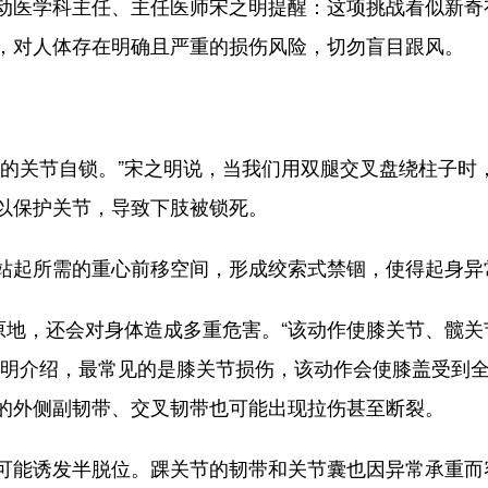
医学科主任、主任医师宋之明提醒：这项挑战看似新奇
，对人体存在明确且严重的损伤风险，切勿盲目跟风。
关节自锁。”宋之明说，当我们用双腿交叉盘绕柱子时
以保护关节，导致下肢被锁死。
起所需的重心前移空间，形成绞索式禁锢，使得起身异
地，还会对身体造成多重危害。“该动作使膝关节、髋关
之明介绍，最常见的是膝关节损伤，该动作会使膝盖受到
的外侧副韧带、交叉韧带也可能出现拉伤甚至断裂。
能诱发半脱位。踝关节的韧带和关节囊也因异常承重而