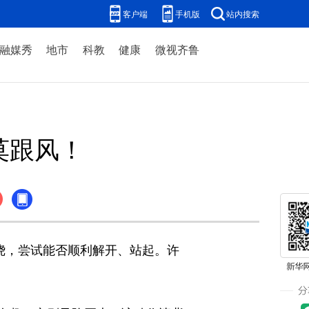
客户端
手机版
站内搜索
融媒秀
地市
科教
健康
微视齐鲁
莫跟风！
绕，尝试能否顺利解开、站起。许