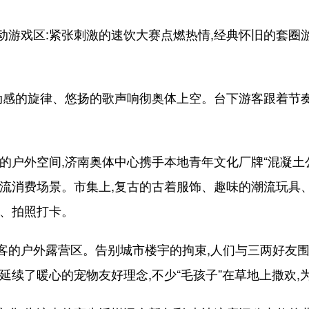
戏区:紧张刺激的速饮大赛点燃热情,经典怀旧的套圈游
。
感的旋律、悠扬的歌声响彻奥体上空。台下游客跟着节奏
空间,济南奥体中心携手本地青年文化厂牌“混凝土公园Con
潮流消费场景。市集上,复古的古着服饰、趣味的潮流玩具
选、拍照打卡。
户外露营区。告别城市楼宇的拘束,人们与三两好友围坐
延续了暖心的宠物友好理念,不少“毛孩子”在草地上撒欢