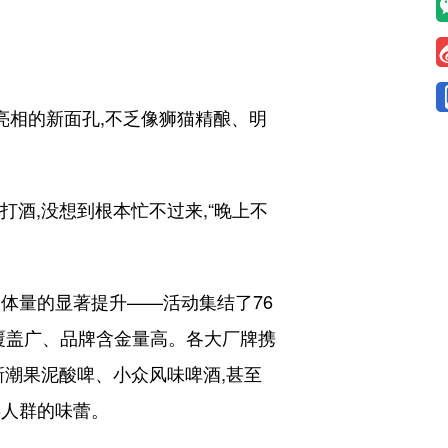
次亮相的新面孔,不乏像狮猫精酿、明
酒,没想到根本忙不过来,“晚上不
体量的显著提升——活动集结了76
覆盖广、品牌含金量高。各大厂牌携
新潮果泥酸啤、小众风味啤酒,甚至
类人群的味蕾。