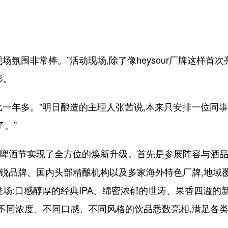
氛围非常棒。”活动现场,除了像heysour厂牌这样首
影。
年多。”明日酿造的主理人张茜说,本来只安排一位同事打
了。”
酒节实现了全方位的焕新升级。首先是参展阵容与酒品
新锐品牌、国内头部精酿机构以及多家海外特色厂牌,地域
登场:口感醇厚的经典IPA、绵密浓郁的世涛、果香四溢的
不同浓度、不同口感、不同风格的饮品悉数亮相,满足各