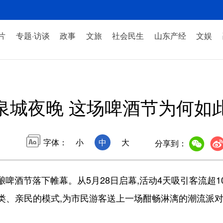
片
专题·访谈
政事
文旅
社会民生
山东产经
文娱
泉城夜晚 这场啤酒节为何如此
字体：
小
中
大
分享到：
啤酒节落下帷幕。从5月28日启幕,活动4天吸引客流超1
类、亲民的模式,为市民游客送上一场酣畅淋漓的潮流派对