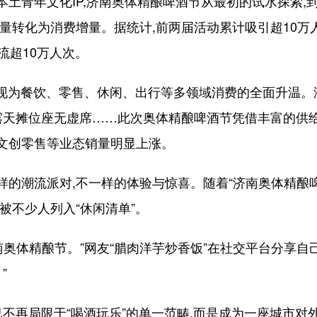
青年文化IP,济南奥体精酿啤酒节从最初的试水探索,到
量转化为消费增量。据统计,前两届活动累计吸引超10万
流超10万人次。
现为餐饮、零售、休闲、出行等多领域消费的全面升温。
的露天摊位座无虚席……此次奥体精酿啤酒节凭借丰富的供给
文创零售等业态销量明显上涨。
潮流派对,不一样的体验与惊喜。随着“济南奥体精酿啤酒
被不少人列入“休闲清单”。
体精酿节。”网友“腊肉洋芋炒香饭”在社交平台分享自己
”
不再局限于“喝酒玩乐”的单一范畴,而是成为一座城市对