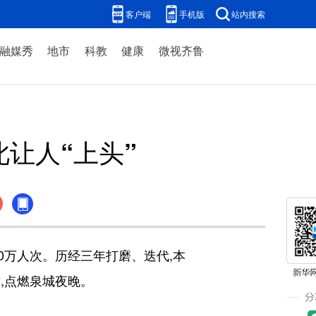
客户端
手机版
站内搜索
融媒秀
地市
科教
健康
微视齐鲁
让人“上头”
0万人次。历经三年打磨、迭代,本
,点燃泉城夜晚。