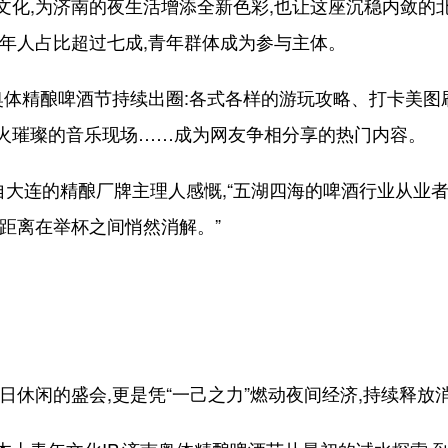
,为济南的夜生活增添全新色彩,也让这座沉稳内敛的
青年人占比超过七成,青年群体成为参与主体。
体精酿啤酒节持续出圈:各式各样的游玩攻略、打卡美图刷
火璀璨的音乐现场……成为网友争相分享的热门内容。
大连的精酿厂牌主理人感慨,“五湖四海的啤酒行业从业者
距离在举杯之间悄然消解。”
休闲的盛会,更是凭“一己之力”燃动夜间经济,持续释放