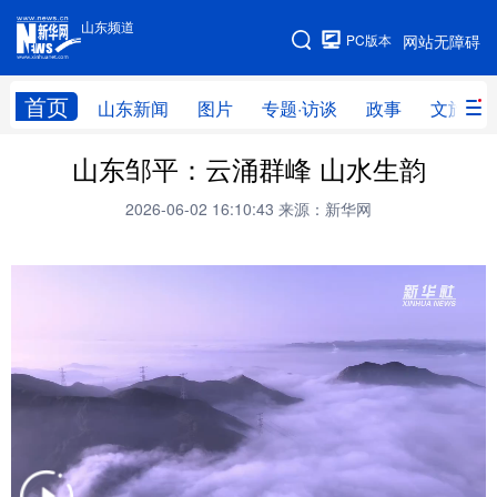
山东频道
手机版
PC版本
网站无障碍
网站地图
首页
山东新闻
图片
专题·访谈
政事
文旅
山东邹平：云涌群峰 山水生韵
学习进行时
高层
时政
人事
2026-06-02 16:10:43
来源：新华网
国际
财经
网评
港澳
台湾
思客智库
全球连线
教育
科技
科普
体育
文化
健康
军事
访谈
视频
图片
中央文件
金融
汽车
食品
人居
信息化
乡村振兴
溯源中国
城市
旅游
能源