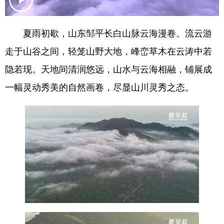
会展
彩票
娱乐
时尚
夏雨初歇，山东邹平长白山脉云海漫卷。流云游
悦读
公益
书画
一带一路
走于山谷之间，轻笼山野大地，峰峦草木在云涛中若
亚太网
上市公司
投教基地
隐若现。天地间清润悠远，山水与云海相融，铺展成
一幅灵动秀美的自然画卷，尽显山川灵秀之态。
地方频道
首页
山东新闻
图片
专题·访谈
政事
文旅
社会民生
山东产经
文娱
融媒秀
地市
科教
健康
微视齐鲁
多语种频道