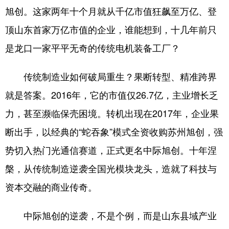
旭创。这家两年十个月就从千亿市值狂飙至万亿、登
会展
彩票
娱乐
时尚
顶山东首家万亿市值的企业，谁能想到，十几年前只
悦读
公益
书画
一带一路
是龙口一家平平无奇的传统电机装备工厂？
亚太网
上市公司
投教基地
传统制造业如何破局重生？果断转型、精准跨界
就是答案。2016年，它的市值仅26.7亿，主业增长乏
地方频道
力，甚至濒临保壳困境。转机出现在2017年，企业果
首页
山东新闻
图片
专题·访谈
断出手，以经典的“蛇吞象”模式全资收购苏州旭创，强
政事
文旅
社会民生
山东产经
势切入热门光通信赛道，正式更名中际旭创。十年涅
槃，从传统制造逆袭全国光模块龙头，造就了科技与
文娱
融媒秀
地市
科教
资本交融的商业传奇。
健康
微视齐鲁
中际旭创的逆袭，不是个例，而是山东县域产业
多语种频道