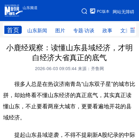
山东频道
手机版
PC版本
网站无障碍
网站地图
首页
山东新闻
图片
专题·访谈
政事
文旅
小鹿经观察：读懂山东县域经济，才明
学习进行时
高层
时政
人事
白经济大省真正的底气
国际
财经
网评
港澳
2026-06-03 09:05:44
来源：齐鲁网
台湾
思客智库
全球连线
教育
很多人总是在热议济南青岛“山东双子星”的城市比
科技
科普
体育
文化
拼，却始终看不懂山东经济的真正底气，其实真正读
健康
军事
访谈
视频
懂山东，不止要看两座大城市，更要看遍地开花的县
图片
中央文件
金融
汽车
域经济。
食品
人居
信息化
乡村振兴
提起山东县域逆袭，不得不提刷新A股纪录的中际
溯源中国
城市
旅游
能源