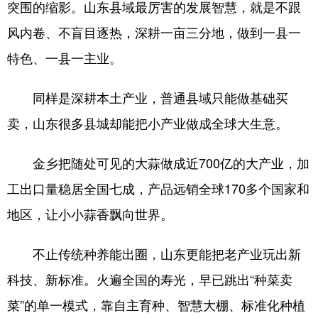
突围的缩影。山东县域最厉害的发展智慧，就是不跟
风内卷、不盲目逐热，深耕一亩三分地，做到一县一
English
Español
Français
عربى
特色、一县一主业。
Русский язык
日本語
한국어
Deutsch
Português
同样是深耕本土产业，普通县域只能做基础买
卖，山东很多县城却能把小产业做成全球大生意。
金乡把随处可见的大蒜做成近700亿的大产业，加
工出口量稳居全国七成，产品远销全球170多个国家和
地区，让小小蒜香飘向世界。
不止传统种养能出圈，山东更能把老产业玩出新
科技、新标准。火遍全国的寿光，早已跳出“种菜卖
菜”的单一模式，靠自主育种、智慧大棚、标准化种植