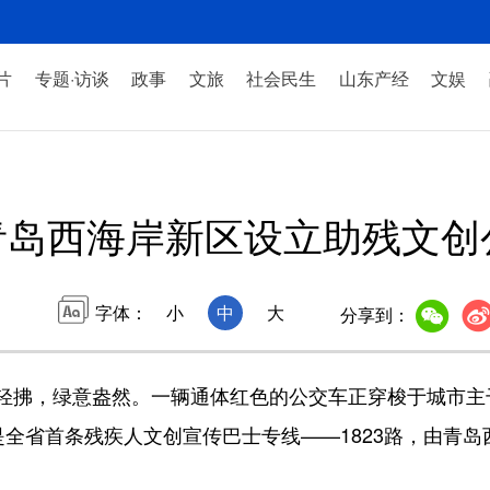
片
专题·访谈
政事
文旅
社会民生
山东产经
文娱
青岛西海岸新区设立助残文创
字体：
小
中
大
分享到：
拂，绿意盎然。一辆通体红色的公交车正穿梭于城市主干
是全省首条残疾人文创宣传巴士专线——1823路，由青