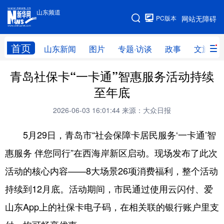
山东频道
手机版
PC版本
网站无障碍
网站地图
首页
山东新闻
图片
专题·访谈
政事
文旅
青岛社保卡“一卡通”智惠服务活动持续
学习进行时
高层
时政
人事
至年底
国际
财经
网评
港澳
2026-06-03 16:01:44
来源：大众日报
台湾
思客智库
全球连线
教育
5月29日，青岛市“社会保障卡居民服务‘一卡通’智
科技
科普
体育
文化
惠服务 伴您同行”在西海岸新区启动。现场发布了此次
健康
军事
访谈
视频
活动的核心内容——8大场景26项消费福利，整个活动
图片
中央文件
金融
汽车
持续到12月底。活动期间，市民通过使用云闪付、爱
食品
人居
信息化
乡村振兴
山东App上的社保卡电子码，在相关联的银行账户里支
溯源中国
城市
旅游
能源