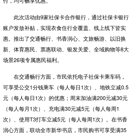
付，均可畅享优惠。
会展
彩票
娱乐
时尚
此次活动由9家社保卡合作银行，通过社保卡银行
悦读
公益
书画
一带一路
账户发放补贴，实现衣食住行全覆盖、线上线下皆实
亚太网
上市公司
投教基地
惠。推出了交通畅行、书香润心、文旅畅游、以旧换
新、体育惠民、票惠联动、银发关爱、全域购物等8大
地方频道
场景26项专属惠民福利。
首页
山东新闻
图片
专题·访谈
在交通畅行方面，市民依托电子社保卡乘车码，
政事
文旅
社会民生
山东产经
可享受公交1分钱乘车（每人每日1次）、地铁立减0.5
元（每人每日1次）的优惠；周末加油满200元减30元
文娱
融媒秀
地市
科教
（每人每月1次）、充电满30元减5元（每人每周1
健康
微视齐鲁
次）、使用T3打车立减5元（每人每周1次）。在书香
润心方面，联动全市新华书店，市民购书可享受满35
多语种频道