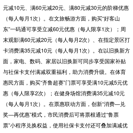
元减10元、满60元减20元、满80元减30元的阶梯优惠
English
Español
Français
عربى
（每人每月1次）。在文旅畅游方面，购买“好客山
Русский язык
日本語
한국어
东”一码通可享受立减60元优惠（每人限享1次）；周
Deutsch
Português
末观影满60元减20元（每人每月2次）、在指定景区打
卡消费满35元减10元（每人每月1次）。在以旧换新方
面，家电、数码、家居以旧换新可同步享受国家补贴
与社保卡支付满减双重福利，助力消费升级。在体育
惠民方面，购买“齐鲁超赛”门票可享受满10元减5元优
惠（每人限享2次）；在健身场馆消费满35元减10元
（每人每月1次）。在票惠联动方面，创新“消费—兑
奖—再优惠”模式，市民消费后可将票根通过“鲁票
票”小程序兑换权益，使用社保卡支付还可叠加满减优