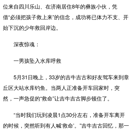
位来自四川乐山、在济南居住8年的彝族小伙，凭
会展
彩票
娱乐
时尚
借“必须把孩子救上来”的信念，成功将已体力不支、开
悦读
公益
书画
一带一路
始下沉的少年救回岸边。
亚太网
上市公司
投教基地
深夜惊魂：
地方频道
一男孩坠入水库呼救
首页
山东新闻
图片
专题·访谈
5月31日晚上，33岁的吉牛吉古和好友驾车来到章
政事
文旅
社会民生
山东产经
丘区大站水库钓鱼。当两人正准备开车回家时，突
文娱
融媒秀
地市
科教
然，一声急促的“救命”让吉牛吉古脚步顿住了。
健康
微视齐鲁
“当时我们玩到凌晨1点30分左右，准备开车离开
的时候，突然听到有人喊‘救命’。”吉牛吉古回忆，那一
多语种频道