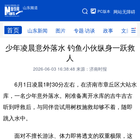
山东频道
手机版
PC版本
网站无障碍
网站地图
首页
山东新闻
图片
专题·访谈
政事
文旅
少年凌晨意外落水 钓鱼小伙纵身一跃救
学习进行时
高层
时政
人事
人
国际
财经
网评
港澳
2026-06-03 16:38:48
来源：济南时报
台湾
思客智库
全球连线
教育
6月1日凌晨1时30分左右，在济南市章丘区大站水
科技
科普
体育
文化
库，一名少年意外落水。刚准备离开水库的吉牛吉古
健康
军事
访谈
视频
听到呼救后，与同伴尝试用树杈施救却够不着，随即
图片
中央文件
金融
汽车
跳入水中。
食品
人居
信息化
乡村振兴
面对不擅长游泳、体力即将透支的双重极限，这
溯源中国
城市
旅游
能源