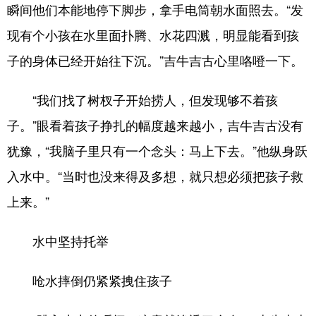
瞬间他们本能地停下脚步，拿手电筒朝水面照去。“发
English
Español
Français
عربى
现有个小孩在水里面扑腾、水花四溅，明显能看到孩
子的身体已经开始往下沉。”吉牛吉古心里咯噔一下。
Русский язык
日本語
한국어
Deutsch
Português
“我们找了树杈子开始捞人，但发现够不着孩
子。”眼看着孩子挣扎的幅度越来越小，吉牛吉古没有
犹豫，“我脑子里只有一个念头：马上下去。”他纵身跃
入水中。“当时也没来得及多想，就只想必须把孩子救
上来。”
水中坚持托举
呛水摔倒仍紧紧拽住孩子