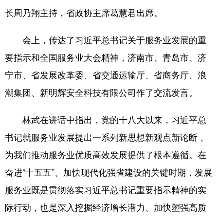
长周乃翔主持，省政协主席葛慧君出席。
会展
彩票
娱乐
时尚
会上，传达了习近平总书记关于服务业发展的重
悦读
公益
书画
一带一路
要指示和全国服务业大会精神，济南市、青岛市、济
亚太网
上市公司
投教基地
宁市、省发展改革委、省交通运输厅、省商务厅、浪
潮集团、新明辉安全科技有限公司作了交流发言。
地方频道
林武在讲话中指出，党的十八大以来，习近平总
首页
山东新闻
图片
专题·访谈
书记就服务业发展提出一系列新思想新观点新论断，
政事
文旅
社会民生
山东产经
为我们推动服务业优质高效发展提供了根本遵循。在
文娱
融媒秀
地市
科教
奋进“十五五”、加快现代化强省建设的关键时期，发展
健康
微视齐鲁
服务业既是贯彻落实习近平总书记重要指示精神的实
际行动，也是深入挖掘经济增长潜力、加快塑强高质
多语种频道