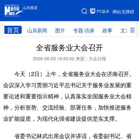
山东频道
手机版
PC版本
网站无障碍
网站地图
首页
山东新闻
图片
专题·访谈
政事
文旅
全省服务业大会召开
学习进行时
高层
时政
人事
2026-06-03 16:50:02
来源：大众日报
国际
财经
网评
港澳
今天（2日）上午，全省服务业大会在济南召开。
台湾
思客智库
全球连线
教育
会议深入学习贯彻习近平总书记关于服务业发展的重
科技
科普
体育
文化
要论述和重要指示精神，认真落实全国服务业大会精
健康
军事
访谈
视频
神，分析形势、交流经验、部署任务，加快推进服务
图片
中央文件
金融
汽车
业扩能提质，为现代化强省建设提供坚实支撑。
食品
人居
信息化
乡村振兴
省委书记林武出席会议并讲话，省委副书记、省
溯源中国
城市
旅游
能源