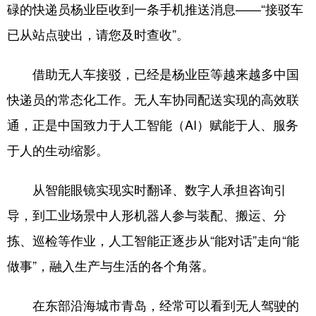
碌的快递员杨业臣收到一条手机推送消息——“接驳车
会展
彩票
娱乐
时尚
已从站点驶出，请您及时查收”。
悦读
公益
书画
一带一路
借助无人车接驳，已经是杨业臣等越来越多中国
亚太网
上市公司
投教基地
快递员的常态化工作。无人车协同配送实现的高效联
通，正是中国致力于人工智能（AI）赋能于人、服务
地方频道
于人的生动缩影。
首页
山东新闻
图片
专题·访谈
从智能眼镜实现实时翻译、数字人承担咨询引
政事
文旅
社会民生
山东产经
导，到工业场景中人形机器人参与装配、搬运、分
文娱
融媒秀
地市
科教
拣、巡检等作业，人工智能正逐步从“能对话”走向“能
健康
微视齐鲁
做事”，融入生产与生活的各个角落。
在东部沿海城市青岛，经常可以看到无人驾驶的
多语种频道