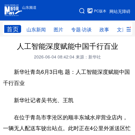
山东频道
手机版
PC版本
网站无障碍
网站地图
首页
山东新闻
图片
专题·访谈
政事
文旅
人工智能深度赋能中国千行百业
学习进行时
高层
时政
人事
2026-06-04 08:42:04
来源：新华社
国际
财经
网评
港澳
新华社青岛6月3日电
台湾
思客智库
题：人工智能深度赋能中国
全球连线
教育
千行百业
科技
科普
体育
文化
健康
军事
访谈
视频
新华社记者吴书光、王凯
图片
中央文件
金融
汽车
在位于青岛市李沧区的顺丰东城水岸营业店内，
食品
人居
信息化
乡村振兴
一辆无人配送车驶出站点。此时正在4公里外派送区忙
溯源中国
城市
旅游
能源