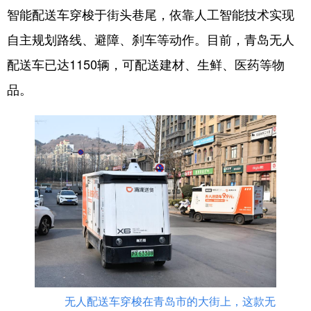
智能配送车穿梭于街头巷尾，依靠人工智能技术实现
English
Español
Français
عربى
自主规划路线、避障、刹车等动作。目前，青岛无人
Русский язык
日本語
한국어
配送车已达1150辆，可配送建材、生鲜、医药等物
品。
Deutsch
Português
无人配送车穿梭在青岛市的大街上，这款无