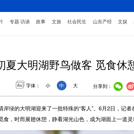
片
专题·访谈
政事
文旅
社会民生
山东产经
文娱
初夏大明湖野鸟做客 觅食休
字体：
小
中
大
分享到：
绿的大明湖迎来了一批特殊的“客人”。6月2日，记者
觅食，时而展翅休憩，静看湖光山色，成为湖面上一道灵