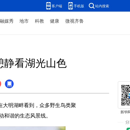
客户端
手机版
站内搜索
融媒秀
地市
科教
健康
微视齐鲁
憩静看湖光山色
在大明湖畔看到，众多野生鸟类聚
动和谐的生态风景线。