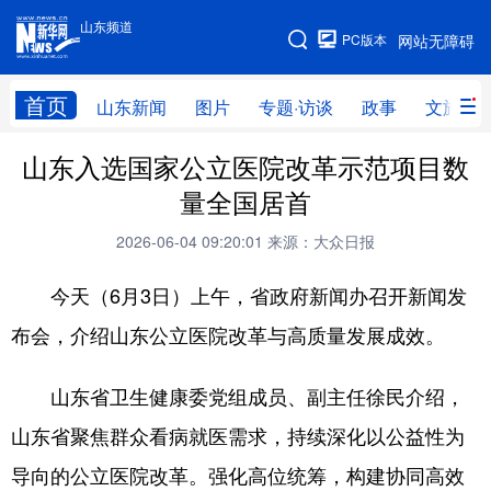
山东频道
手机版
PC版本
网站无障碍
网站地图
首页
山东新闻
图片
专题·访谈
政事
文旅
山东入选国家公立医院改革示范项目数
学习进行时
高层
时政
人事
量全国居首
国际
财经
网评
港澳
2026-06-04 09:20:01
来源：大众日报
台湾
思客智库
全球连线
教育
今天（6月3日）上午，省政府新闻办召开新闻发
科技
科普
体育
文化
布会，介绍山东公立医院改革与高质量发展成效。
健康
军事
访谈
视频
山东省卫生健康委党组成员、副主任徐民介绍，
图片
中央文件
金融
汽车
山东省聚焦群众看病就医需求，持续深化以公益性为
食品
人居
信息化
乡村振兴
导向的公立医院改革。强化高位统筹，构建协同高效
溯源中国
城市
旅游
能源