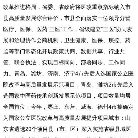
改革推进格局，省委、省政府将医改重点指标纳入市
会展
彩票
娱乐
时尚
县高质量发展综合评价，市县全面落实一位领导分管
悦读
公益
书画
一带一路
医疗、医保、医药“三医”工作，省级建立“三医”协同发
亚太网
上市公司
投教基地
展和治理协作会商机制，卫生健康、医保、疾控、药
监等部门常态化开展政策共商、数据共享、行业共
地方频道
管、联合执法，实现目标同向、部署同步、工作同
力。青岛、潍坊、济南、济宁4市先后入选国家公立医
首页
山东新闻
图片
专题·访谈
院改革与高质量发展示范项目，青岛、潍坊2市先后入
政事
文旅
社会民生
山东产经
选国家中医药传承创新发展示范项目，项目数量均居
文娱
融媒秀
地市
科教
全国首位；今年，枣庄、东营、威海、德州4市被确定
健康
微视齐鲁
为国家公立医院改革与高质量发展提升项目城市；山
东省遴选20个项目县（市、区）深入实施省级县域医
多语种频道