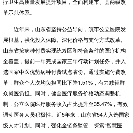
疗卫生高质量发展提升项目，全面构建市、县两级改
革示范体系。
English
Español
Français
عربى
Русский язык
日本語
한국어
近年来，山东省坚持公益导向，筑牢公立医院发
Deutsch
Português
展根基，强化投入保障。深化价格与支付方式改革。
山东省按病种付费实现统筹区和符合条件的医疗机构
全覆盖，提前一年完成国家三年行动计划任务，并入
选国家中医优势病种付费试点省份。通过实施付费改
革，群众个人次均负担同比下降1.51%，有力减轻群
众就医负担。同时，健全医疗服务价格动态调整机
制，公立医院医疗服务收入占比提升至35.47%，有效
调动医务人员积极性。近5年来，山东省54人入选国家
级人才计划。同时，强化全链条监管。探索“智慧医