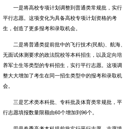
一是将高校专项计划调整到普通类常规批，实行
会展
彩票
娱乐
时尚
平行志愿。这项变化为具备高校专项计划资格的考
悦读
公益
书画
一带一路
生，创造了更多报考和录取机会。
亚太网
上市公司
投教基地
二是将普通类提前批中的飞行技术(民航)、航海、
无面试体测要求的政法院校等本科招生，以及定向培
地方频道
养军士生等类型的专科招生，实行平行志愿。这项调
首页
山东新闻
图片
专题·访谈
整大大增加了考生在同一招生类型中的报考和录取机
政事
文旅
社会民生
山东产经
会。
文娱
融媒秀
地市
科教
三是艺术类本科批、专科批及体育类常规批，平
健康
微视齐鲁
行志愿填报数量限额由60个增加到96个。
四是春季高考本科提前批实行平行志愿，志愿填
多语种频道