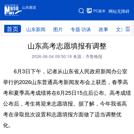
山东频道
手机版
PC版本
网站无障碍
网站地图
首页
山东新闻
图片
专题·访谈
政事
文旅
山东高考志愿填报有调整
学习进行时
高层
时政
人事
2026-06-04 09:50:19
来源：齐鲁晚报
国际
财经
网评
港澳
6月3日下午，记者从山东省人民政府新闻办公室
台湾
思客智库
全球连线
教育
举行的2026山东普通高考新闻发布会上获悉，春季高
科技
科普
体育
文化
考和夏季高考成绩将在6月25日15点后公布。高考成绩
健康
军事
访谈
视频
公布后，考生将迎来志愿填报。据了解，今年我省高
图片
中央文件
金融
汽车
考在录取批次设置和志愿填报方面做了适当调整优
食品
人居
信息化
乡村振兴
化。
溯源中国
城市
旅游
能源