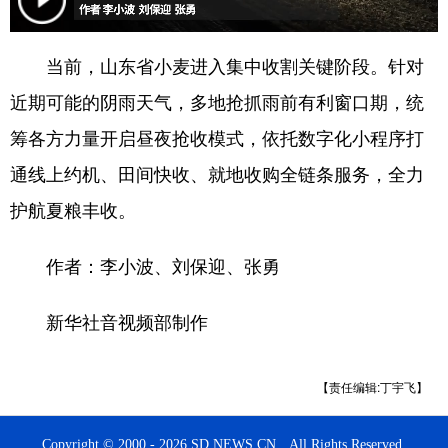
会展
彩票
娱乐
时尚
当前，山东省小麦进入集中收割关键阶段。针对
悦读
公益
书画
一带一路
近期可能的阴雨天气，多地抢抓雨前有利窗口期，统
亚太网
上市公司
投教基地
筹各方力量开启昼夜抢收模式，依托数字化小程序打
通线上约机、田间快收、就地收购全链条服务，全力
地方频道
护航夏粮丰收。
首页
山东新闻
图片
专题·访谈
作者：李小波、刘保迎、张勇
政事
文旅
社会民生
山东产经
新华社音视频部制作
文娱
融媒秀
地市
科教
健康
微视齐鲁
【责任编辑:丁宇飞】
多语种频道
Copyright © 2000 - 2026 SD.NEWS.CN All Rights Reserved.