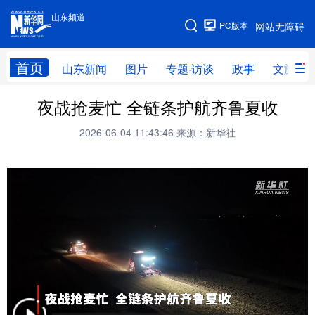
山东频道
手机版
PC版本
网站无障碍
网站地图
首页
山东新闻
图片
专题·访谈
政事
文旅
夜战抢麦忙 全链条护航齐鲁夏收
学习进行时
高层
时政
人事
2026-06-04 11:43:46
来源：新华社
国际
财经
网评
港澳
台湾
思客智库
全球连线
教育
科技
科普
体育
文化
健康
军事
访谈
视频
图片
中央文件
金融
汽车
食品
人居
信息化
乡村振兴
溯源中国
城市
旅游
能源