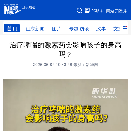
山东频道
手机版
PC版本
网站无障碍
网站地图
首页
山东新闻
图片
专题·访谈
政事
文旅
治疗哮喘的激素药会影响孩子的身高
学习进行时
高层
时政
人事
吗？
国际
财经
网评
港澳
2026-06-04 10:43:48
来源：新华网
台湾
思客智库
全球连线
教育
科技
科普
体育
文化
健康
军事
访谈
视频
图片
中央文件
金融
汽车
食品
人居
信息化
乡村振兴
溯源中国
城市
旅游
能源