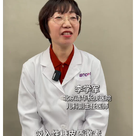
会展
彩票
娱乐
时尚
悦读
公益
书画
一带一路
亚太网
上市公司
投教基地
地方频道
首页
山东新闻
图片
专题·访谈
政事
文旅
社会民生
山东产经
文娱
融媒秀
地市
科教
健康
微视齐鲁
多语种频道