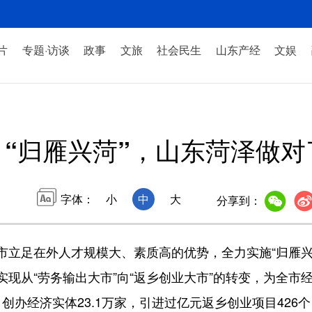
片
专题·访谈
政事
文旅
社会民生
山东产经
文娱
“归雁兴菏”，山东菏泽做对
字体：
小
中
大
分享到：
足在外人才规模大、素质高的优势，全力实施“归雁兴
现从“劳务输出大市”向“返乡创业大市”的转变，为全市
，创办经济实体23.1万家，引进过亿元返乡创业项目426