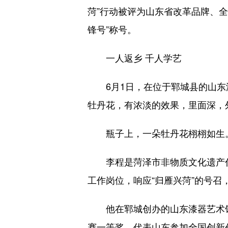
菏”行动被评为山东省改革品牌、全
锋号”称号。
一人返乡 千人学艺
6月1日，在位于郓城县的山东漆
牡丹花，有浓淡的效果，里面深，
瓶子上，一朵牡丹花栩栩如生
李程是菏泽市非物质文化遗产代表
工作岗位，响应“归雁兴菏”的号
他在郓城创办的山东漆器艺术馆
赛一等奖，代表山东参加全国创新