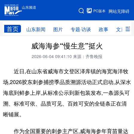
山东频道
手机版
PC版本
网站无障碍
网站地图
首页
山东新闻
图片
专题·访谈
政事
文旅
威海海参“慢生意”挺火
学习进行时
高层
时政
人事
2026-06-04 09:41:10
来源：齐鲁晚报
国际
财经
网评
港澳
近日,在山东省威海市文登区泽库镇的海宽海洋牧
台湾
思客智库
全球连线
教育
场,2026胶东刺参捕捞季品质溯源活动正式启动,从深水
科技
科普
体育
文化
海底到鲜参上岸,从标准公示到新包装发布,一条源头可
健康
军事
访谈
视频
溯、标准可依、品质可见、百姓可安的全链条正在清
图片
中央文件
金融
汽车
晰铺展。
食品
人居
信息化
乡村振兴
作为全国重要的刺参主产区,威海海参年育苗量达
溯源中国
城市
旅游
能源