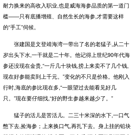
耐力换来的高收入职业,也是威海海参品质的第一道门
English
Español
Français
عربى
槛——只有底播增殖、自然生长的海参,才需要这样
Русский язык
日本語
한국어
的“手工”伺候。
Deutsch
Português
张建国是文登靖海湾一带出了名的老猛子,从二十
岁出头下水,一干就是二十年。他记得上世纪90年代海
参还没现在金贵,“一斤几十块钱,捞上来卖不了几个钱,
现在好参能卖到上千元。”变化的不只是价格。他刚入
行时,海底的参比现在多,“一眼望过去能看见好几
只。”现在要仔细找,“好的野生参越来越少了。”
猛子的活儿是苦活儿。二三十米深的水下,一口气
憋下去,捡海参；上来换口气,再扎下去。身上挂的铅块