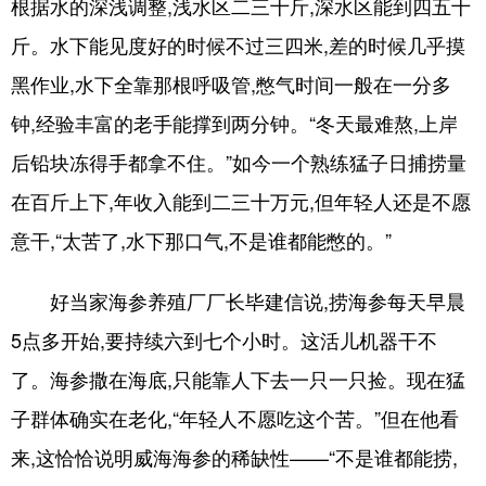
根据水的深浅调整,浅水区二三十斤,深水区能到四五十
斤。水下能见度好的时候不过三四米,差的时候几乎摸
黑作业,水下全靠那根呼吸管,憋气时间一般在一分多
钟,经验丰富的老手能撑到两分钟。“冬天最难熬,上岸
后铅块冻得手都拿不住。”如今一个熟练猛子日捕捞量
在百斤上下,年收入能到二三十万元,但年轻人还是不愿
意干,“太苦了,水下那口气,不是谁都能憋的。”
好当家海参养殖厂厂长毕建信说,捞海参每天早晨
5点多开始,要持续六到七个小时。这活儿机器干不
了。海参撒在海底,只能靠人下去一只一只捡。现在猛
子群体确实在老化,“年轻人不愿吃这个苦。”但在他看
来,这恰恰说明威海海参的稀缺性——“不是谁都能捞,