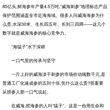
85亿头,鲜海参年产量4.5万吨,“威海刺参”地理标志产品
会展
彩票
娱乐
时尚
保护范围涵盖全市近海海域。很多人问威海海参为什
悦读
公益
书画
一带一路
么贵,水深30米、生长四五年、长到三四两——这几个
亚太网
上市公司
投教基地
数字就是威海海参的核心竞争力。
“海猛子”水下深耕
地方频道
一口气里的传承与坚守
首页
山东新闻
图片
专题·访谈
政事
文旅
社会民生
山东产经
一斤上好的威海淡干刺参的市场价动辄数千元,是
文娱
融媒秀
地市
科教
普通工厂化速成参的五到十倍,凭什么这么贵?答案要
从捞参人那一口气说起。
健康
微视齐鲁
在威海,捞海参的人叫“猛子”。这是一份用生命和
多语种频道