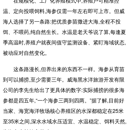
在规模化、工厂化养殖模式中,养殖户可精准控
温、定向投喂饲料,海参仅需一年左右即可上市。但威
海人选择了另一条路:把优质参苗撒进大海,全程不投
饵、不喂药,纯自然生长。水温是老天爷说了算,每逢夏
季高温时,养殖户就夜间值守监测设备、紧盯海域状态,
被动应对自然变化。
这条路漫长,但养出来的东西不一样。海参从育苗
到可以捕捞,至少需要三年。威海黑水洋旅游开发有限
公司的李先生给出了更具体的数字:实际捕捞的很多海
参都是四五年,“一个海参三两到四两。”据了解,目前好
当家、海宽海洋牧场核心养殖区的水深都稳定在25米
至35米之间,深水水域水压适宜、水温稳定、饵料天然,