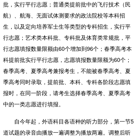
批，实行平行志愿；普通类提前批中的飞行技术（民
English
Español
Français
عربى
航）、航海、无面试体测要求的政法院校等本科招
生，以及定向培养军士生等类型的专科招生，实行平
Русский язык
日本語
한국어
行志愿；艺术类本科批、专科批及体育类常规批，平
Deutsch
Português
行志愿填报数量限额由60个增加到96个；春季高考本
科提前批实行平行志愿，志愿填报数量限额为60个；
春季高考、夏季高考兼报考生，不能被春季高考、夏
季高考同时录取，提前批、本科、专科各阶段志愿填
报时，在同一阶段，请考生选择春季高考、夏季高考
中的一类志愿进行填报。
自今年起，外语科目各语种的听力部分，第一节5
道试题的录音由播放一遍调整为播放两遍。调整后听