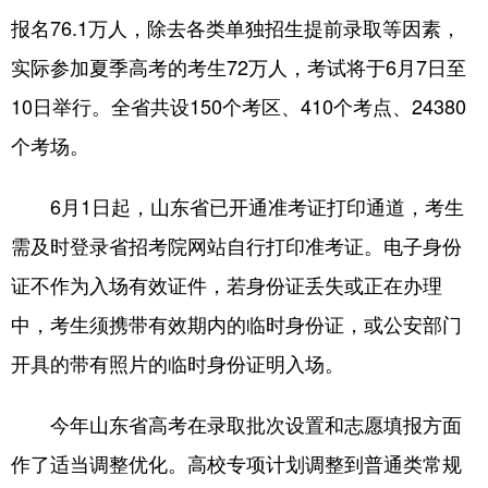
报名76.1万人，除去各类单独招生提前录取等因素，
会展
彩票
娱乐
时尚
实际参加夏季高考的考生72万人，考试将于6月7日至
悦读
公益
书画
一带一路
10日举行。全省共设150个考区、410个考点、24380
亚太网
上市公司
投教基地
个考场。
6月1日起，山东省已开通准考证打印通道，考生
地方频道
需及时登录省招考院网站自行打印准考证。电子身份
首页
山东新闻
图片
专题·访谈
证不作为入场有效证件，若身份证丢失或正在办理
政事
文旅
社会民生
山东产经
中，考生须携带有效期内的临时身份证，或公安部门
文娱
融媒秀
地市
科教
开具的带有照片的临时身份证明入场。
健康
微视齐鲁
今年山东省高考在录取批次设置和志愿填报方面
作了适当调整优化。高校专项计划调整到普通类常规
多语种频道