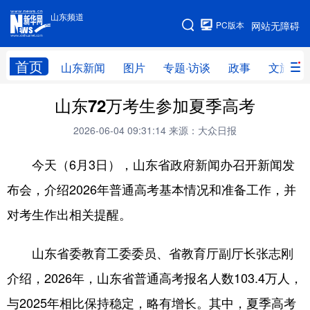
山东频道
手机版
PC版本
网站无障碍
网站地图
首页
山东新闻
图片
专题·访谈
政事
文旅
山东72万考生参加夏季高考
学习进行时
高层
时政
人事
2026-06-04 09:31:14
来源：大众日报
国际
财经
网评
港澳
今天（6月3日），山东省政府新闻办召开新闻发
台湾
思客智库
全球连线
教育
布会，介绍2026年普通高考基本情况和准备工作，并
科技
科普
体育
文化
对考生作出相关提醒。
健康
军事
访谈
视频
图片
中央文件
金融
汽车
山东省委教育工委委员、省教育厅副厅长张志刚
介绍，2026年，山东省普通高考报名人数103.4万人，
食品
人居
信息化
乡村振兴
与2025年相比保持稳定，略有增长。其中，夏季高考
溯源中国
城市
旅游
能源