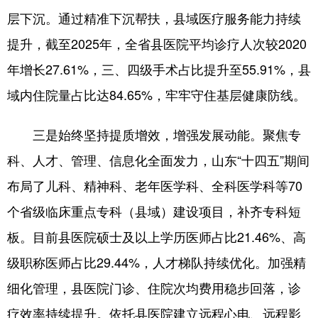
层下沉。通过精准下沉帮扶，县域医疗服务能力持续
English
Español
Français
عربى
提升，截至2025年，全省县医院平均诊疗人次较2020
Русский язык
日本語
한국어
年增长27.61%，三、四级手术占比提升至55.91%，县
Deutsch
Português
域内住院量占比达84.65%，牢牢守住基层健康防线。
三是始终坚持提质增效，增强发展动能。聚焦专
科、人才、管理、信息化全面发力，山东“十四五”期间
布局了儿科、精神科、老年医学科、全科医学科等70
个省级临床重点专科（县域）建设项目，补齐专科短
板。目前县医院硕士及以上学历医师占比21.46%、高
级职称医师占比29.44%，人才梯队持续优化。加强精
细化管理，县医院门诊、住院次均费用稳步回落，诊
疗效率持续提升。依托县医院建立远程心电、远程影