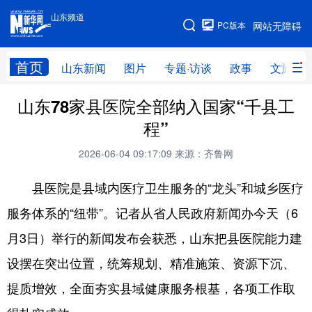
山东频道
手机版
PC版本
网站无障碍
网站地图
首页
山东新闻
图片
专题·访谈
政事
文旅
山东78家县医院全部纳入国家“千县工
学习进行时
高层
时政
人事
程”
国际
财经
网评
港澳
2026-06-04 09:17:09
来源：齐鲁网
台湾
思客智库
全球连线
教育
县医院是县域内医疗卫生服务的“龙头”和城乡医疗
科技
科普
体育
文化
服务体系的“纽带”。记者从省人民政府新闻办今天（6
健康
军事
访谈
视频
月3日）举行的新闻发布会获悉，山东把县医院能力建
图片
中央文件
金融
汽车
设摆在突出位置，统筹规划、精准施策、资源下沉、
食品
人居
信息化
乡村振兴
提质增效，全面夯实县域健康服务根基，各项工作取
溯源中国
城市
旅游
能源