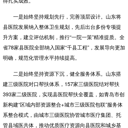
得扎实成效。
会展
彩票
娱乐
时尚
一是始终坚持规划先行，完善顶层设计。山东将
悦读
公益
书画
一带一路
县医院发展纳入整体卫生规划，先后出台多份专项提
亚太网
上市公司
投教基地
升方案，建立评估机制，推行“一院一策”精准提质。全
省78家县医院全部纳入国家“千县工程”，发展导向更加
地方频道
明确，规范化管理水平持续提高。
首页
山东新闻
图片
专题·访谈
二是始终坚持资源下沉，健全服务体系。山东搭
政事
文旅
社会民生
山东产经
建三级医院对口帮扶体系，157家三级医院结对帮扶
393家二级医院，实现县医院帮扶全覆盖，如青岛市创
文娱
融媒秀
地市
科教
新构建“区域内部资源整合+城市三级医院包联”服务体
健康
微视齐鲁
系整合模式，由城市三级医院协管城市医疗集团、托
管县域医共体，推动优质医疗资源向县医院和城乡基
多语种频道