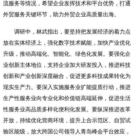
流服务等情况，希望企业发挥技术和平台优势，打通
外贸服务关键环节，助力外贸企业高质量出海。
English
Español
Français
عربى
Русский язык
日本語
한국어
调研中，林武指出，要坚持把发展经济的着力点
Deutsch
Português
放在实体经济上，强化数字技术赋能，加快产业优化
升级，推动高端化、智能化、绿色化发展。要强化企
业创新主体地位，支持企业加大研发投入，推进科技
创新和产业创新深度融合，促进更多科技成果转化为
现实生产力。要深入实施服务业扩能提质行动，推进
生产性服务业向专业化和价值链高端延伸，促进生活
性服务业高品质多样化便利化发展。要纵深推进改革
开放，持续优化营商环境，提升上合示范区、自贸试
验区能级，放大跨国公司领导人青岛峰会平台效应，