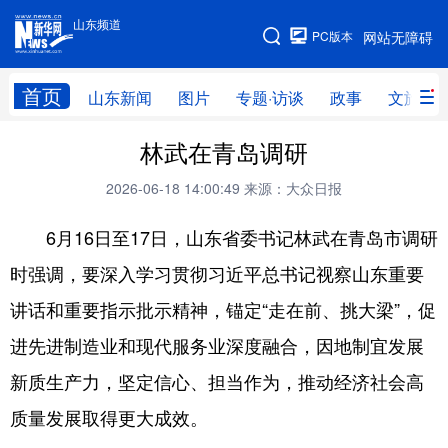
山东频道
手机版
PC版本
网站无障碍
网站地图
首页
山东新闻
图片
专题·访谈
政事
文旅
林武在青岛调研
学习进行时
高层
时政
人事
2026-06-18 14:00:49
来源：大众日报
国际
财经
网评
港澳
6月16日至17日，山东省委书记林武在青岛市调研
台湾
思客智库
全球连线
教育
时强调，要深入学习贯彻习近平总书记视察山东重要
科技
科普
体育
文化
讲话和重要指示批示精神，锚定“走在前、挑大梁”，促
健康
军事
访谈
视频
进先进制造业和现代服务业深度融合，因地制宜发展
图片
中央文件
金融
汽车
新质生产力，坚定信心、担当作为，推动经济社会高
食品
人居
信息化
乡村振兴
质量发展取得更大成效。
溯源中国
城市
旅游
能源