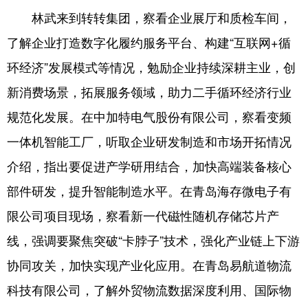
林武来到转转集团，察看企业展厅和质检车间，
会展
彩票
娱乐
时尚
了解企业打造数字化履约服务平台、构建“互联网+循
悦读
公益
书画
一带一路
环经济”发展模式等情况，勉励企业持续深耕主业，创
亚太网
上市公司
投教基地
新消费场景，拓展服务领域，助力二手循环经济行业
规范化发展。在中加特电气股份有限公司，察看变频
地方频道
一体机智能工厂，听取企业研发制造和市场开拓情况
介绍，指出要促进产学研用结合，加快高端装备核心
首页
山东新闻
图片
专题·访谈
部件研发，提升智能制造水平。在青岛海存微电子有
政事
文旅
社会民生
山东产经
限公司项目现场，察看新一代磁性随机存储芯片产
文娱
融媒秀
地市
科教
线，强调要聚焦突破“卡脖子”技术，强化产业链上下游
健康
微视齐鲁
协同攻关，加快实现产业化应用。在青岛易航道物流
科技有限公司，了解外贸物流数据深度利用、国际物
多语种频道