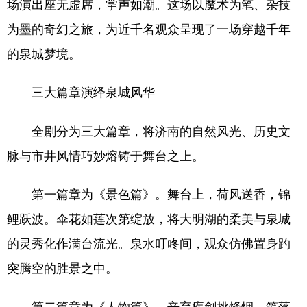
场演出座无虚席，掌声如潮。这场以魔术为笔、杂技
为墨的奇幻之旅，为近千名观众呈现了一场穿越千年
会展
彩票
娱乐
时尚
的泉城梦境。
悦读
公益
书画
一带一路
亚太网
上市公司
投教基地
三大篇章演绎泉城风华
全剧分为三大篇章，将济南的自然风光、历史文
地方频道
脉与市井风情巧妙熔铸于舞台之上。
首页
山东新闻
图片
专题·访谈
第一篇章为《景色篇》。舞台上，荷风送香，锦
政事
文旅
社会民生
山东产经
鲤跃波。伞花如莲次第绽放，将大明湖的柔美与泉城
文娱
融媒秀
地市
科教
的灵秀化作满台流光。泉水叮咚间，观众仿佛置身趵
健康
微视齐鲁
突腾空的胜景之中。
第二篇章为《人物篇》。辛弃疾剑挑烽烟，笔落
多语种频道