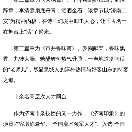
辞章；李清照扇底丹青，泪洒金石。该章节以“济南二
English
Español
Français
عربى
安”为精神内核，在诗画幻境中叩击人心，让千古名士
Русский язык
日本語
한국어
在舞台上“活”了起来。
Deutsch
Português
第三篇章为《市井鲁味篇》。罗圈献菜，鲁味飘
香。九转大肠、糖醋鲤鱼热气升腾，一声地道济南话
的“老师儿”，尽显泉城人的淳朴热情与好客山东的待客
之道。
十余名高层次人才同台
作为济南市杂技团的又一力作，《济南印象》的
演员阵容堪称豪华。“全国魔术领军人才”、入选“全国