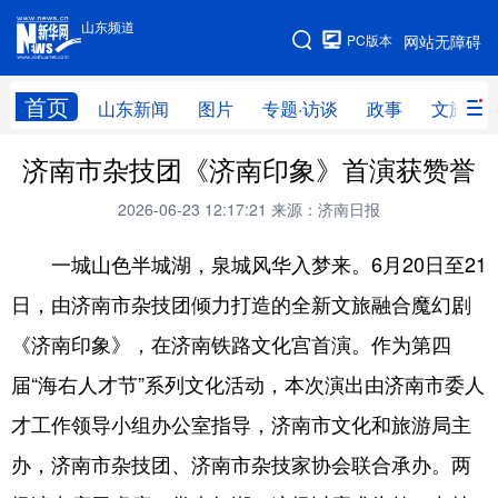
山东频道
手机版
PC版本
网站无障碍
网站地图
首页
山东新闻
图片
专题·访谈
政事
文旅
济南市杂技团《济南印象》首演获赞誉
学习进行时
高层
时政
人事
2026-06-23 12:17:21
来源：济南日报
国际
财经
网评
港澳
一城山色半城湖，泉城风华入梦来。6月20日至21
台湾
思客智库
全球连线
教育
日，由济南市杂技团倾力打造的全新文旅融合魔幻剧
科技
科普
体育
文化
《济南印象》，在济南铁路文化宫首演。作为第四
健康
军事
访谈
视频
届“海右人才节”系列文化活动，本次演出由济南市委人
图片
中央文件
金融
汽车
才工作领导小组办公室指导，济南市文化和旅游局主
食品
人居
信息化
乡村振兴
办，济南市杂技团、济南市杂技家协会联合承办。两
溯源中国
城市
旅游
能源