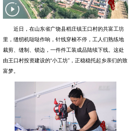
会展
彩票
娱乐
时尚
悦读
公益
书画
一带一路
近日，在山东省广饶县稻庄镇王口村的共富工坊
亚太网
上市公司
投教基地
里，缝纫机哒哒作响，针线穿梭不停，工人们熟练地
裁剪、缝制、锁边，一件件工装成品陆续下线。这处
地方频道
由王口村投资建设的“小工坊”，正稳稳托起乡亲们的致
富梦。
首页
山东新闻
图片
专题·访谈
政事
文旅
社会民生
山东产经
文娱
融媒秀
地市
科教
健康
微视齐鲁
多语种频道