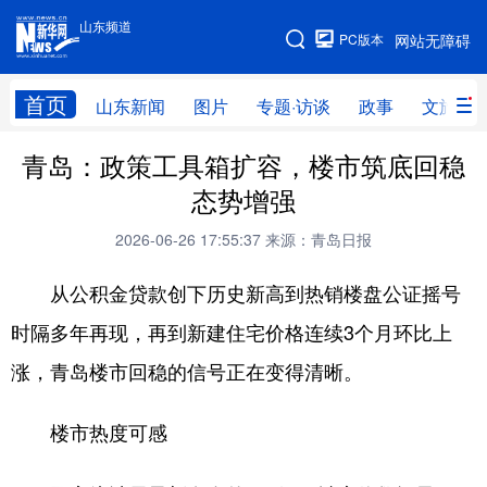
山东频道
手机版
PC版本
网站无障碍
网站地图
首页
山东新闻
图片
专题·访谈
政事
文旅
青岛：政策工具箱扩容，楼市筑底回稳
学习进行时
高层
时政
人事
态势增强
国际
财经
网评
港澳
2026-06-26 17:55:37
来源：青岛日报
台湾
思客智库
全球连线
教育
从公积金贷款创下历史新高到热销楼盘公证摇号
科技
科普
体育
文化
时隔多年再现，再到新建住宅价格连续3个月环比上
健康
军事
访谈
视频
涨，青岛楼市回稳的信号正在变得清晰。
图片
中央文件
金融
汽车
楼市热度可感
食品
人居
信息化
乡村振兴
溯源中国
城市
旅游
能源