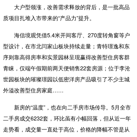
大户型领涨，改善需求释放的背后，是一批高品
质项目扎堆入市带来的“产品力”提升。
海信境观凭借5.4米开间客厅、270度转角窗等户
型设计，在市北闫家山板块持续走量；青特璟逸和东
序则靠高得房率和实景园林呈现赢得改善型住房客群
青睐，仅端午假期前两天便销售22套房源；位于李沧
世园板块的璀璨璟园以低密洋房产品吸引了不少主城
外溢改善型住房家庭……
新房的“温度”，也在向二手房市场传导。5月全市
二手房成交6232套，环比虽有小幅回落，但从近一年
走势看，成交量一直处于高位，价格的降幅不管是从