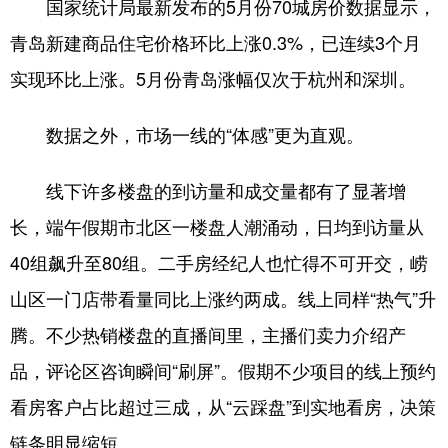
国家统计局最新发布的5月份70城房价数据显示，
青岛新建商品住宅价格环比上涨0.3%，已连续3个月
会展
彩票
娱乐
时尚
实现环比上涨。5月份青岛涨幅仅次于杭州和深圳。
悦读
公益
书画
一带一路
亚太网
上市公司
投教基地
数据之外，市场一线的“体感”更为直观。
线下许多楼盘的到访量和成交量都有了显著增
地方频道
长，端午假期市北区一楼盘人潮涌动，日均到访量从
首页
山东新闻
图片
专题·访谈
40组飙升至80组。二手房经纪人也忙得不可开交，崂
政事
文旅
社会民生
山东产经
山区一门店带看量同比上涨约两成。线上同样“热气”升
文娱
融媒秀
地市
科教
腾。不少热销楼盘的直播间里，主播们卖力介绍产
品，评论区咨询瞬间“刷屏”。假期不少项目的线上预约
健康
微视齐鲁
看房客户占比超过三成，从“云踩盘”到实地看房，决策
链条明显缩短。
多语种频道