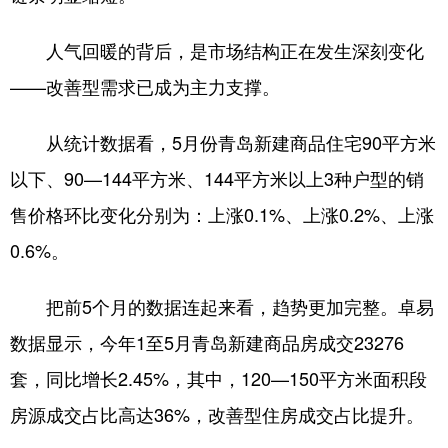
English
Español
Français
عربى
人气回暖的背后，是市场结构正在发生深刻变化
——改善型需求已成为主力支撑。
Русский язык
日本語
한국어
Deutsch
Português
从统计数据看，5月份青岛新建商品住宅90平方米
以下、90—144平方米、144平方米以上3种户型的销
售价格环比变化分别为：上涨0.1%、上涨0.2%、上涨
0.6%。
把前5个月的数据连起来看，趋势更加完整。卓易
数据显示，今年1至5月青岛新建商品房成交23276
套，同比增长2.45%，其中，120—150平方米面积段
房源成交占比高达36%，改善型住房成交占比提升。