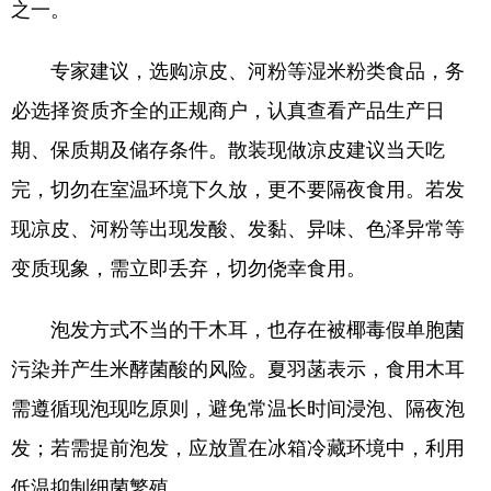
之一。
English
Español
Français
عربى
专家建议，选购凉皮、河粉等湿米粉类食品，务
Русский язык
日本語
한국어
必选择资质齐全的正规商户，认真查看产品生产日
Deutsch
Português
期、保质期及储存条件。散装现做凉皮建议当天吃
完，切勿在室温环境下久放，更不要隔夜食用。若发
现凉皮、河粉等出现发酸、发黏、异味、色泽异常等
变质现象，需立即丢弃，切勿侥幸食用。
泡发方式不当的干木耳，也存在被椰毒假单胞菌
污染并产生米酵菌酸的风险。夏羽菡表示，食用木耳
需遵循现泡现吃原则，避免常温长时间浸泡、隔夜泡
发；若需提前泡发，应放置在冰箱冷藏环境中，利用
低温抑制细菌繁殖。