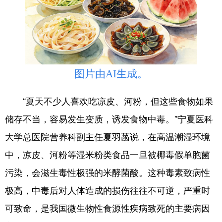
会展
彩票
娱乐
时尚
悦读
公益
书画
一带一路
亚太网
上市公司
投教基地
图片由AI生成。
地方频道
“夏天不少人喜欢吃凉皮、河粉，但这些食物如果
储存不当，容易发生变质，诱发食物中毒。”宁夏医科
首页
山东新闻
图片
专题·访谈
大学总医院营养科副主任夏羽菡说，在高温潮湿环境
政事
文旅
社会民生
山东产经
中，凉皮、河粉等湿米粉类食品一旦被椰毒假单胞菌
文娱
融媒秀
地市
科教
污染，会滋生毒性极强的米酵菌酸。这种毒素致病性
健康
微视齐鲁
极高，中毒后对人体造成的损伤往往不可逆，严重时
可致命，是我国微生物性食源性疾病致死的主要病因
多语种频道