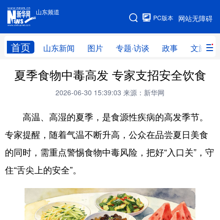
山东频道
手机版
PC版本
网站无障碍
网站地图
首页
山东新闻
图片
专题·访谈
政事
文旅
夏季食物中毒高发 专家支招安全饮食
学习进行时
高层
时政
人事
2026-06-30 15:39:03
来源：新华网
国际
财经
网评
港澳
高温、高湿的夏季，是食源性疾病的高发季节。
台湾
思客智库
全球连线
教育
专家提醒，随着气温不断升高，公众在品尝夏日美食
科技
科普
体育
文化
的同时，需重点警惕食物中毒风险，把好“入口关”，守
健康
军事
访谈
视频
住“舌尖上的安全”。
图片
中央文件
金融
汽车
食品
人居
信息化
乡村振兴
溯源中国
城市
旅游
能源