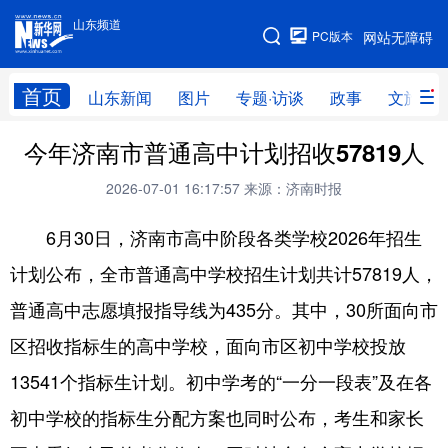
山东频道
手机版
PC版本
网站无障碍
网站地图
首页
山东新闻
图片
专题·访谈
政事
文旅
今年济南市普通高中计划招收57819人
学习进行时
高层
时政
人事
2026-07-01 16:17:57
来源：济南时报
国际
财经
网评
港澳
6月30日，济南市高中阶段各类学校2026年招生
台湾
思客智库
全球连线
教育
计划公布，全市普通高中学校招生计划共计57819人，
科技
科普
体育
文化
普通高中志愿填报指导线为435分。其中，30所面向市
健康
军事
访谈
视频
区招收指标生的高中学校，面向市区初中学校投放
图片
中央文件
金融
汽车
13541个指标生计划。初中学考的“一分一段表”及在各
食品
人居
信息化
乡村振兴
初中学校的指标生分配方案也同时公布，考生和家长
溯源中国
城市
旅游
能源