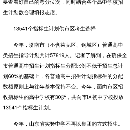
要查看好自己的考分位次，同时结合各个高中学校招
生计划数合理填报志愿。
会展
彩票
娱乐
时尚
悦读
公益
书画
一带一路
13541个指标生计划供市区考生选择
亚太网
上市公司
投教基地
今年，济南市（不含莱芜区、钢城区）普通高中
类招生指导计划共计57819人。记者了解到，在确保全
地方频道
市普通高中招生计划指标生分配比例不低于招生总计
首页
山东新闻
图片
专题·访谈
划60%的基础上，各普通高中招生计划指标生的分配
政事
文旅
社会民生
山东产经
数额原则上与往年基本保持不变。今年，面向市区招
文娱
融媒秀
地市
科教
收指标生的高中学校有30所，共向市区初中学校投放
13541个指标生计划。
健康
微视齐鲁
今年，山东省实验中学不再以集团的方式招生。
多语种频道