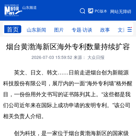
山东频道
手机版
PC版本
网站无障碍
网站地图
首页
山东新闻
图片
专题·访谈
政事
文旅
烟台黄渤海新区海外专利数量持续扩容
学习进行时
高层
时政
人事
2026-07-03 15:59:52
来源： 大众日报
国际
财经
网评
港澳
英文、日文、韩文……日前走进烟台创为新能源
台湾
思客智库
全球连线
教育
科技股份有限公司，展厅内的一面“海外专利墙”格外醒
科技
科普
体育
文化
目，一份份用外文书写的证书陈列其上。“这些都是我
健康
军事
访谈
视频
们公司近年来在国际上成功申请的发明专利。”该公司
图片
中央文件
金融
汽车
相关负责人介绍。
食品
人居
信息化
乡村振兴
创为科技，是一家位于烟台黄渤海新区的国家级
溯源中国
城市
旅游
能源