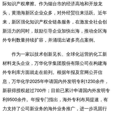
际知识产权摩擦。作为烟台市的经济高地和开放龙
English
Español
Français
عربى
头，黄渤海新区企业众多，对外经贸往来活跃。近年
来，新区强化知识产权全链条服务，在激发全社会创
Русский язык
日本語
한국어
新活力的同时，鼓励引导企业加快出海，推动全区海
Deutsch
Português
外专利数量持续扩容，并涌现出诸多亮点案例。
作为一家以技术创新见长、全球化运营的化工新
材料龙头企业，万华化学集团股份有限公司在构建海
外专利库方面就走在前列。根据年报及官网公开信
息，万华化学2025年申请国内外发明专利1230余件，
新获得授权超过700件；目前已累计申请国内外发明专
利9500余件。年报专门指出，海外专利布局提速，有
力支持了公司新业务的海外业务推广，进一步巩固行