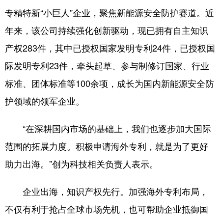
专精特新“小巨人”企业，聚焦新能源安全防护赛道。近
会展
彩票
娱乐
时尚
年来，该公司持续强化创新驱动，现已拥有自主知识
悦读
公益
书画
一带一路
产权283件，其中已授权国家发明专利24件，已授权国
亚太网
上市公司
投教基地
际发明专利23件，牵头起草、参与制修订国家、行业
标准、团体标准等100余项，成长为国内新能源安全防
地方频道
护领域的领军企业。
首页
山东新闻
图片
专题·访谈
“在深耕国内市场的基础上，我们也逐步加大国际
政事
文旅
社会民生
山东产经
范围的拓展力度。积极申请海外专利，就是为了更好
文娱
融媒秀
地市
科教
助力出海。”创为科技相关负责人表示。
健康
微视齐鲁
企业出海，知识产权先行。加强海外专利布局，
不仅有利于抢占全球市场先机，也可帮助企业抵御国
多语种频道