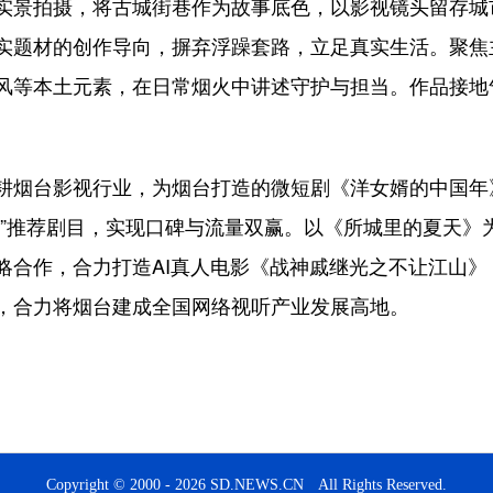
景拍摄，将古城街巷作为故事底色，以影视镜头留存城
实题材的创作导向，摒弃浮躁套路，立足真实生活。聚焦
风等本土元素，在日常烟火中讲述守护与担当。作品接地
烟台影视行业，为烟台打造的微短剧《洋女婿的中国年
行”推荐剧目，实现口碑与流量双赢。以《所城里的夏天》
略合作，合力打造AI真人电影《战神戚继光之不让江山
，合力将烟台建成全国网络视听产业发展高地。
Copyright © 2000 - 2026 SD.NEWS.CN All Rights Reserved.