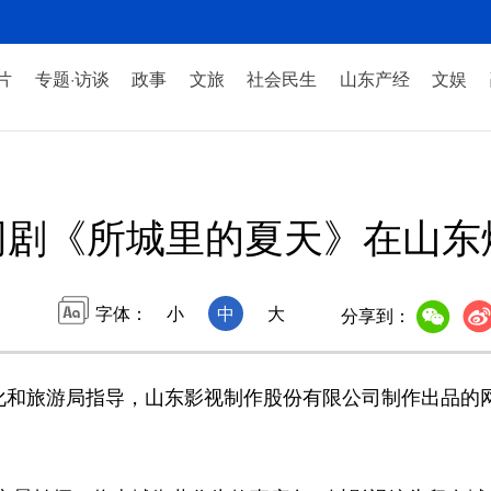
片
专题·访谈
政事
文旅
社会民生
山东产经
文娱
网剧《所城里的夏天》在山东
字体：
小
中
大
分享到：
和旅游局指导，山东影视制作股份有限公司制作出品的