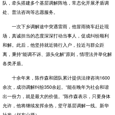
队，牵头搭建多个基层调解阵地，常态化开展矛盾调
English
Español
Français
عربى
处、普法咨询等志愿服务。
Русский язык
日本語
한국어
一次下乡调解途中突遇雷雨，他冒雨骑车赶赴现
Deutsch
Português
场，真诚担当的态度深深打动当事人，促成纠纷顺利
和解。此后，他坚持就近骑行入户，拉近与群众距
离，秉持“能调不诉、源头化解”原则，情理法并举化解
各类矛盾。
十余年来，陈作森和团队累计提供法律咨询1600
余次，成功调解纠纷350余起。“能在晚年为社会和谐
出一份力，就是最大的价值。”陈作森表示，只要身体
允许，他将继续发挥余热，坚守基层调解一线。新华
社发（赵东山摄）