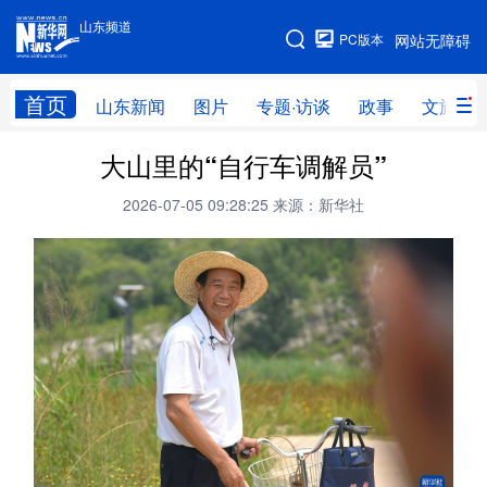
山东频道
手机版
PC版本
网站无障碍
网站地图
首页
山东新闻
图片
专题·访谈
政事
文旅
大山里的“自行车调解员”
学习进行时
高层
时政
人事
2026-07-05 09:28:25
来源：新华社
国际
财经
网评
港澳
台湾
思客智库
全球连线
教育
科技
科普
体育
文化
健康
军事
访谈
视频
图片
中央文件
金融
汽车
食品
人居
信息化
乡村振兴
溯源中国
城市
旅游
能源