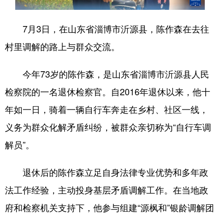
会展
彩票
娱乐
时尚
7月3日，在山东省淄博市沂源县，陈作森在去往
悦读
公益
书画
一带一路
村里调解的路上与群众交流。
亚太网
上市公司
投教基地
今年73岁的陈作森，是山东省淄博市沂源县人民
检察院的一名退休检察官。自2016年退休以来，他十
地方频道
年如一日，骑着一辆自行车奔走在乡村、社区一线，
首页
山东新闻
图片
专题·访谈
义务为群众化解矛盾纠纷，被群众亲切称为“自行车调
政事
文旅
社会民生
山东产经
解员”。
文娱
融媒秀
地市
科教
退休后的陈作森立足自身法律专业优势和多年政
健康
微视齐鲁
法工作经验，主动投身基层矛盾调解工作。在当地政
府和检察机关支持下，他参与组建“源枫和”银龄调解团
多语种频道