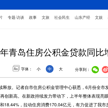
片
专题·访谈
政事
文旅
社会民生
山东产经
文娱
年青岛住房公积金贷款同比增长
字体：
小
中
大
分享到：
放。记者自市住房公积金管理中心获悉，6月份全市发放
金额再创新高。在新政持续发力带动下，上半年整体表现亮眼：
6%和18.44%，拉动住房消费170.04亿元，有力促进了