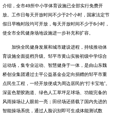
介绍，全市49所中小学体育设施已全部实行免费开
会展
彩票
娱乐
时尚
放。工作日每天开放时间不少于2个小时，国家法定节
悦读
公益
书画
一带一路
假日早晚时段均可开放，每天开放时间不少于8小时，
亚太网
上市公司
投教基地
使全市全民健身场地设施进一步补充和扩容。
加快全民健身发展和城市建设进程，持续推动体
地方频道
育设施全面提档升级。邹平市黄山实验初级中学综合
首页
山东新闻
图片
专题·访谈
运动场，集专业运动、智慧健身于一体，是由山东魏
政事
文旅
社会民生
山东产经
桥创业集团通过士平公益基金会定向捐赠的邹平市重
点民生工程，一经开放便成为周边居民的“打卡宝地”。
文娱
融媒秀
地市
科教
深蓝色塑胶跑道、绿色人工草坪足球场、功能完备的
健康
微视齐鲁
风雨操场让人眼前一亮；田径场还搭载了国内先进的
智能操场系统，通过人脸识别即可生成体能测试数
多语种频道