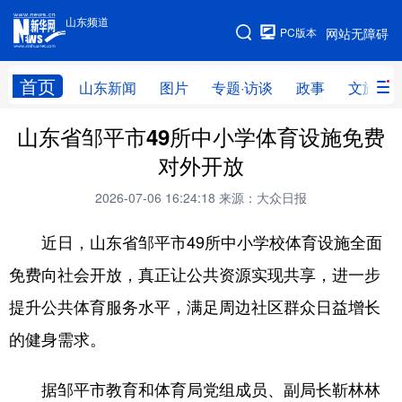
山东频道
手机版
PC版本
网站无障碍
网站地图
首页
山东新闻
图片
专题·访谈
政事
文旅
山东省邹平市49所中小学体育设施免费
学习进行时
高层
时政
人事
对外开放
国际
财经
网评
港澳
2026-07-06 16:24:18
来源：大众日报
台湾
思客智库
全球连线
教育
近日，山东省邹平市49所中小学校体育设施全面
科技
科普
体育
文化
免费向社会开放，真正让公共资源实现共享，进一步
健康
军事
访谈
视频
提升公共体育服务水平，满足周边社区群众日益增长
图片
中央文件
金融
汽车
的健身需求。
食品
人居
信息化
乡村振兴
据邹平市教育和体育局党组成员、副局长靳林林
溯源中国
城市
旅游
能源