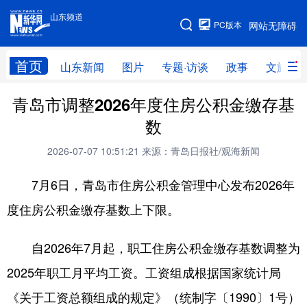
山东频道
手机版
PC版本
网站无障碍
网站地图
首页
山东新闻
图片
专题·访谈
政事
文旅
青岛市调整2026年度住房公积金缴存基
学习进行时
高层
时政
人事
数
国际
财经
网评
港澳
2026-07-07 10:51:21
来源：青岛日报社/观海新闻
台湾
思客智库
全球连线
教育
7月6日，青岛市住房公积金管理中心发布2026年
科技
科普
体育
文化
度住房公积金缴存基数上下限。
健康
军事
访谈
视频
自2026年7月起，职工住房公积金缴存基数调整为
图片
中央文件
金融
汽车
2025年职工月平均工资。工资组成根据国家统计局
食品
人居
信息化
乡村振兴
《关于工资总额组成的规定》（统制字〔1990〕1号）
溯源中国
城市
旅游
能源