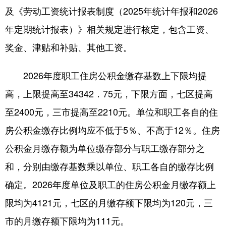
及《劳动工资统计报表制度（2025年统计年报和2026
会展
彩票
娱乐
时尚
年定期统计报表）》相关规定进行核定，包含工资、
悦读
公益
书画
一带一路
奖金、津贴和补贴、其他工资。
亚太网
上市公司
投教基地
2026年度职工住房公积金缴存基数上下限均提
高，上限提高至34342．75元，下限方面，七区提高
地方频道
至2400元，三市提高至2210元。单位和职工各自的住
首页
山东新闻
图片
专题·访谈
房公积金缴存比例均应不低于5％、不高于12％。住房
政事
文旅
社会民生
山东产经
公积金月缴存额为单位缴存部分与职工缴存部分之
和，分别由缴存基数乘以单位、职工各自的缴存比例
文娱
融媒秀
地市
科教
确定。2026年度单位及职工的住房公积金月缴存额上
健康
微视齐鲁
限均为4121元，七区的月缴存额下限均为120元，三
市的月缴存额下限均为111元。
多语种频道