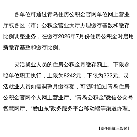
各单位可通过青岛住房公积金官网单位网上营业
English
Español
Français
عربى
厅或各区（市）公积金营业大厅办理缴存基数和缴存
Русский язык
日本語
한국어
比例调整业务，在缴存2026年7月份住房公积金时启用
Deutsch
Português
新缴存基数和缴存比例。
灵活就业人员的住房公积金月缴存额上、下限参
照单位职工执行，上限为8242元，下限为222元。灵
活就业人员如需调整月缴存额，可随时通过青岛住房
公积金官网个人网上营业厅、“青岛公积金”微信公众号
智慧网厅、“爱山东”政务服务平台移动端等渠道办理。
【责任编辑:王媛媛】