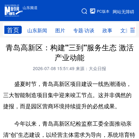
山东频道
手机版
PC版本
网站无障碍
网站地图
首页
山东新闻
图片
专题·访谈
政事
文旅
青岛高新区：构建"三到"服务生态 激活
学习进行时
高层
时政
人事
产业动能
国际
财经
网评
港澳
2026-07-08 15:51:49
来源：大众日报
台湾
思客智库
全球连线
教育
盛夏时节，青岛高新区项目建设一线热潮涌动，
科技
科普
体育
文化
三大智能制造项目集中迎来竣工节点。这并非偶然的
健康
军事
访谈
视频
捷报，而是园区营商环境持续提升的必然成果。
图片
中央文件
金融
汽车
今年以来，青岛高新区纪检监察工委全面推动亲
食品
人居
信息化
乡村振兴
清“创”生态建设，以经营主体需求为导向，系统培育特
溯源中国
城市
旅游
能源