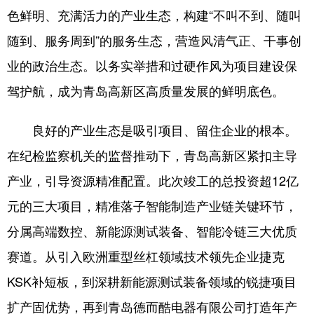
色鲜明、充满活力的产业生态，构建“不叫不到、随叫
会展
彩票
娱乐
时尚
随到、服务周到”的服务生态，营造风清气正、干事创
悦读
公益
书画
一带一路
业的政治生态。以务实举措和过硬作风为项目建设保
亚太网
上市公司
投教基地
驾护航，成为青岛高新区高质量发展的鲜明底色。
良好的产业生态是吸引项目、留住企业的根本。
地方频道
在纪检监察机关的监督推动下，青岛高新区紧扣主导
首页
山东新闻
图片
专题·访谈
产业，引导资源精准配置。此次竣工的总投资超12亿
政事
文旅
社会民生
山东产经
元的三大项目，精准落子智能制造产业链关键环节，
分属高端数控、新能源测试装备、智能冷链三大优质
文娱
融媒秀
地市
科教
赛道。从引入欧洲重型丝杠领域技术领先企业捷克
健康
微视齐鲁
KSK补短板，到深耕新能源测试装备领域的锐捷项目
扩产固优势，再到青岛德而酷电器有限公司打造年产
多语种频道