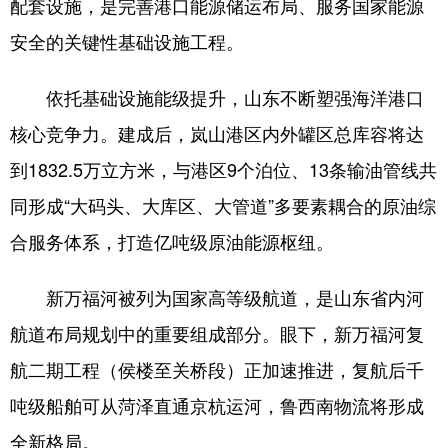
配套设施，是完善港口能源储运布局、服务国家能源
安全的关键性基础设施工程。
会展
彩票
娱乐
时尚
悦读
公益
书画
一带一路
依托基础设施能级提升，山东不断塑强海洋港口
亚太网
上市公司
投教基地
核心竞争力。建成后，岚山港区内外罐区总库容将达
到1832.5万立方米，与港区9个泊位、13条输油管线共
地方频道
同形成“大码头、大库区、大管道”多要素耦合的原油综
合服务体系，打造亿吨级原油能源枢纽。
首页
山东新闻
图片
专题·访谈
政事
文旅
社会民生
山东产经
新万福河被列为国家高等级航道，是山东省内河
文娱
融媒秀
地市
科教
航道布局规划中的重要组成部分。眼下，新万福河复
航二期工程（侯楼至关桥段）正加速推进，复航后千
健康
微视齐鲁
吨级船舶可从菏泽直通京杭运河，鲁西南物流将形成
全新格局。
多语种频道