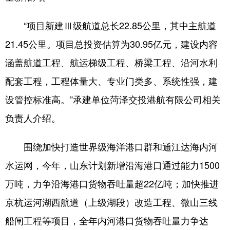
English
Español
Français
عربى
“项目新建Ⅲ级航道总长22.85公里，其中主航道
21.45公里。项目总投资估算为30.95亿元，建设内容
Русский язык
日本語
한국어
涵盖航道工程、航运梯级工程、桥梁工程、沿河水利
Deutsch
Português
配套工程，工程体量大、专业门类多、系统性强，建
设管控标准高。”承建单位菏泽交投港航有限公司相关
负责人介绍。
围绕加快打造世界级海洋港口群和通江达海内河
水运网，今年，山东计划新增沿海港口通过能力1500
万吨，力争沿海港口货物吞吐量超22亿吨；加快推进
京杭运河湖西航道（上级湖段）改造工程、微山三线
船闸工程等项目，全年内河港口货物吞吐量力争达