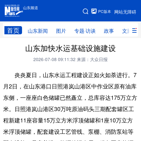
山东频道
手机版
PC版本
网站无障碍
网站地图
首页
山东新闻
图片
专题·访谈
政事
文旅
山东加快水运基础设施建设
学习进行时
高层
时政
人事
2026-07-08 09:11:32
来源：大众日报
国际
财经
网评
港澳
炎炎夏日，山东水运工程建设正如火如荼进行。7
台湾
思客智库
全球连线
教育
月2日，在山东港口日照港岚山港区中作业区原有油库
科技
科普
体育
文化
东侧，一座座白色储罐已然矗立，总库容达175万立方
健康
军事
访谈
视频
米。日照港岚山港区30万吨原油码头三期配套罐区工
图片
中央文件
金融
汽车
程新建11座容量15万立方米浮顶储罐和1座10万立方
食品
人居
信息化
乡村振兴
米浮顶储罐，配套建设工艺管线、泵棚、消防泵站等
溯源中国
城市
旅游
能源