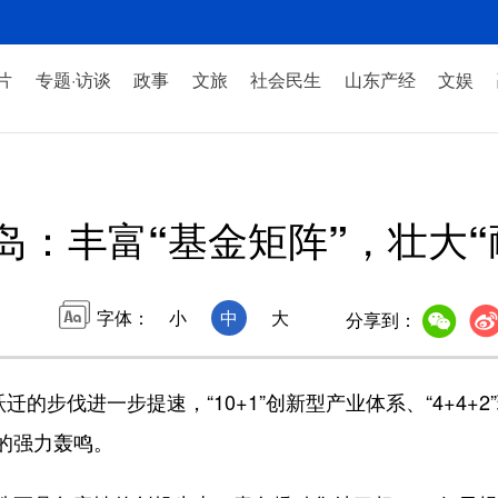
片
专题·访谈
政事
文旅
社会民生
山东产经
文娱
岛：丰富“基金矩阵”，壮大“
字体：
小
中
大
分享到：
的步伐进一步提速，“10+1”创新型产业体系、“4+4+
的强力轰鸣。