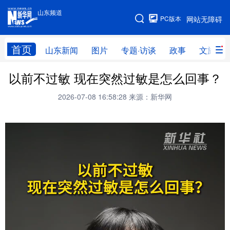
山东频道
手机版
PC版本
网站无障碍
网站地图
首页
山东新闻
图片
专题·访谈
政事
文旅
以前不过敏 现在突然过敏是怎么回事？
学习进行时
高层
时政
人事
2026-07-08 16:58:28
来源：新华网
国际
财经
网评
港澳
台湾
思客智库
全球连线
教育
科技
科普
体育
文化
健康
军事
访谈
视频
图片
中央文件
金融
汽车
食品
人居
信息化
乡村振兴
溯源中国
城市
旅游
能源