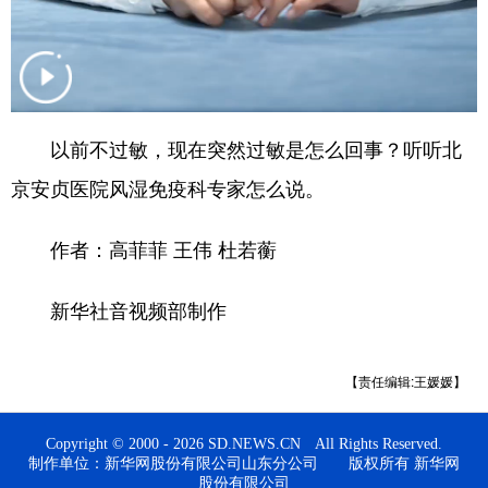
English
Español
Français
عربى
Русский язык
日本語
한국어
Deutsch
Português
以前不过敏，现在突然过敏是怎么回事？听听北
京安贞医院风湿免疫科专家怎么说。
作者：高菲菲 王伟 杜若蘅
新华社音视频部制作
【责任编辑:王媛媛】
Copyright © 2000 - 2026 SD.NEWS.CN All Rights Reserved.
制作单位：新华网股份有限公司山东分公司 版权所有 新华网
股份有限公司