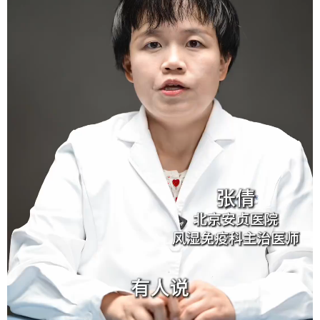
会展
彩票
娱乐
时尚
悦读
公益
书画
一带一路
亚太网
上市公司
投教基地
地方频道
首页
山东新闻
图片
专题·访谈
政事
文旅
社会民生
山东产经
文娱
融媒秀
地市
科教
健康
微视齐鲁
多语种频道